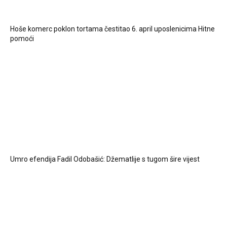
Hoše komerc poklon tortama čestitao 6. april uposlenicima Hitne
pomoći
Umro efendija Fadil Odobašić: Džematlije s tugom šire vijest