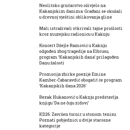
Neolitsko grnčarstvo oživjelo na
Kakanjskim danima: Građani se okušali
u drevnoj vještini oblikovanja gline
Mali istraživači otkrivali tajne prošlosti
kroz muzejsku radionicu u Kaknju
Koncert Džejle Ramović u Kaknju
odgođen zbog tragedije na Elbrusu,
program ‘Kakanjskih dana’ prilagođen
Danu žalosti
Promocija zbirke poezije Emine
Kamber-Čabaravdić obogatit će program
‘Kakanjskih dana 2026’
Rezak Hukanović u Kaknju predstavlja
knjigu ‘Da ne čuju zidovi’
KD26: Završen turnir u stonom tenisu:
Poznati pobjednici u dvije starosne
kategorije