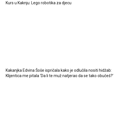
Kurs u Kaknju: Lego robotika za djecu
Kakanjka Edvina Šoše ispričala kako je odlučila nositi hidžab:
Klijentica me pitala ‘Da li te muž natjerao da se tako obučeš?’