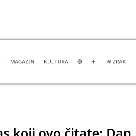
T
MAGAZIN
KULTURA
🔴
➕
☢ ZRAK
as koji ovo čitate: Dan