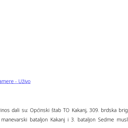
os dali su: Općinski štab TO Kakanj, 309. brdska brig
. manevarski bataljon Kakanj i 3. bataljon Sedme mus