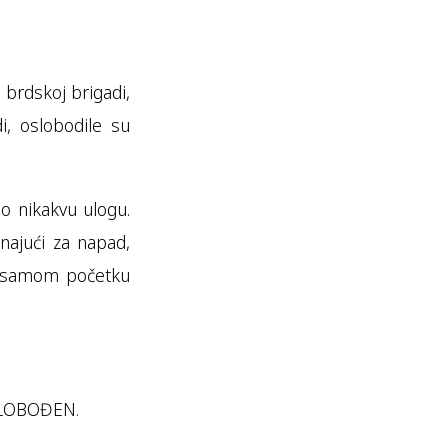
brdskoj brigadi,
, oslobodile su
ao nikakvu ulogu.
najući za napad,
na samom početku
 OSLOBOĐEN.