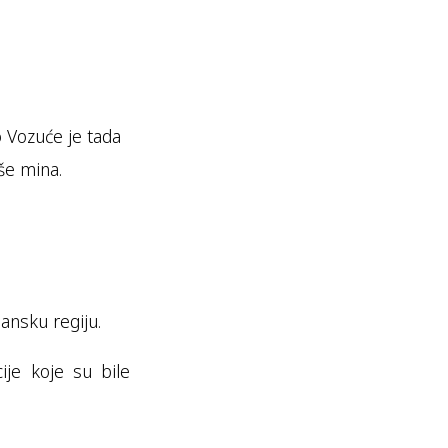
o Vozuće je tada
iše mina.
ansku regiju.
ije koje su bile