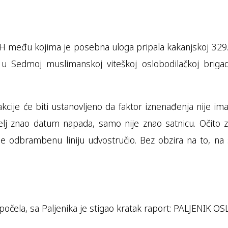
 među kojima je posebna uloga pripala kakanjskoj 329. 
 Sedmoj muslimanskoj viteškoj oslobodilačkoj brigadi
akcije će biti ustanovljeno da faktor iznenađenja nije im
telj znao datum napada, samo nije znao satnicu. Očito z
go je odbrambenu liniju udvostručio. Bez obzira na to, 
ja počela, sa Paljenika je stigao kratak raport: PALJENIK