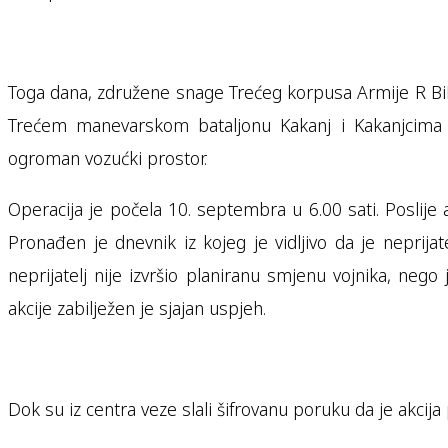
Toga dana, združene snage Trećeg korpusa Armije R BiH
Trećem manevarskom bataljonu Kakanj i Kakanjcima u
ogroman vozućki prostor.
Operacija je počela 10. septembra u 6.00 sati. Poslije 
Pronađen je dnevnik iz kojeg je vidljivo da je neprija
neprijatelj nije izvršio planiranu smjenu vojnika, ne
akcije zabilježen je sjajan uspjeh.
Dok su iz centra veze slali šifrovanu poruku da je akci