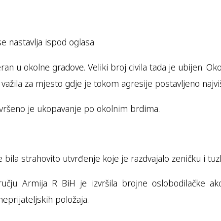
se nastavlja ispod oglasa
an u okolne gradove. Veliki broj civila tada je ubijen. Ok
a važila za mjesto gdje je tokom agresije postavljeno najv
zvršeno je ukopavanje po okolnim brdima.
la strahovito utvrđenje koje je razdvajalo zeničku i tuzl
u Armija R BiH je izvršila brojne oslobodilačke akc
prijateljskih položaja.