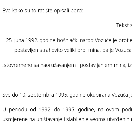
Evo kako su to ratište opisali borci:
Tekst 
juna 1992. godine bošnjački narod Vozuće je protjer
postavljen strahovito veliki broj mina, pa je Vozuć
Istovremeno sa naoružavanjem i postavljanjem mina, i
Sve do 10. septembra 1995. godine okupirana Vozuća je bi
U periodu od 1992. do 1995. godine, na ovom područj
usmjerene na uništavanje i slabljenje veoma utvrđenih ne