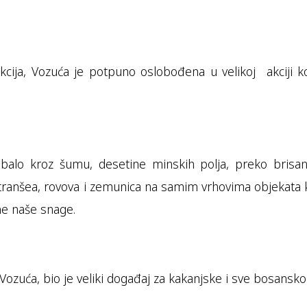
cija, Vozuća je potpuno oslobođena u velikoj akciji ko
rebalo kroz šumu, desetine minskih polja, preko brisa
ih tranšea, rovova i zemunica na samim vrhovima objekata k
ne naše snage.
ozuća, bio je veliki događaj za kakanjske i sve bosans