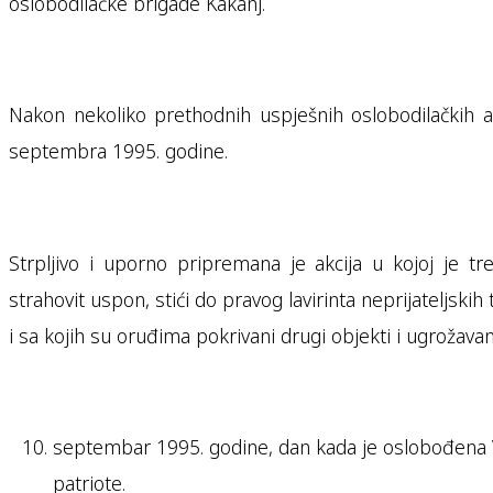
oslobodilačke brigade Kakanj.
Nakon nekoliko prethodnih uspješnih oslobodilačkih ak
septembra 1995. godine.
Strpljivo i uporno pripremana je akcija u kojoj je t
strahovit uspon, stići do pravog lavirinta neprijateljsk
i sa kojih su oruđima pokrivani drugi objekti i ugrožava
septembar 1995. godine, dan kada je oslobođena V
patriote.