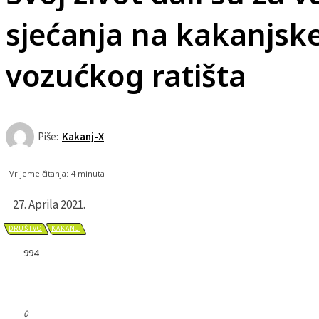
sjećanja na kakanjske
vozućkog ratišta
Piše:
Kakanj-X
Vrijeme čitanja:
4
minuta
27. Aprila 2021.
DRUŠTVO
KAKANJ
994
0