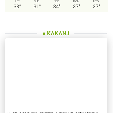
PET
SUB
NED
PON
UTO
33
°
31
°
34
°
37
°
37
°
■ KAKANJ