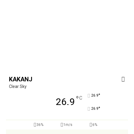
KAKANJ
Clear Sky
°
26.9
°
C
26.9
°
26.9
36%
1m/s
6%