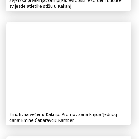
Svjetska prvakinja, olimpijka, evropski rekorder i buduće
zvijezde atletike stižu u Kakanj
Emotivna večer u Kaknju: Promovisana knjiga ‘Jednog
dana’ Emine Čabaravdić Kamber