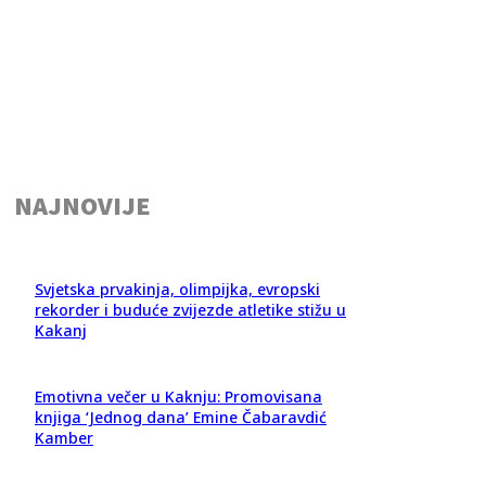
NAJNOVIJE
Svjetska prvakinja, olimpijka, evropski
rekorder i buduće zvijezde atletike stižu u
Kakanj
Emotivna večer u Kaknju: Promovisana
knjiga ‘Jednog dana’ Emine Čabaravdić
Kamber