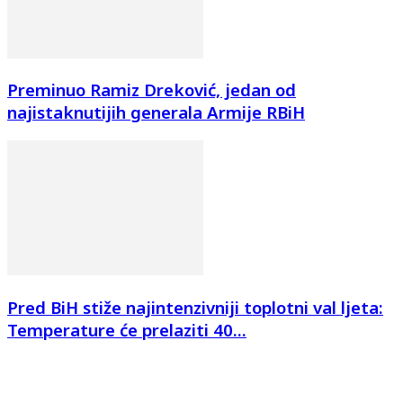
Preminuo Ramiz Dreković, jedan od
najistaknutijih generala Armije RBiH
Pred BiH stiže najintenzivniji toplotni val ljeta:
Temperature će prelaziti 40...