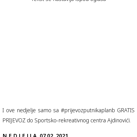
I ove nedjelje samo sa #prijevozputnikaplanb GRATIS
PRIJEVOZ do Sportsko-rekreativnog centra Ajdinovići.
N E D J E LJ A, 07.02. 2021.