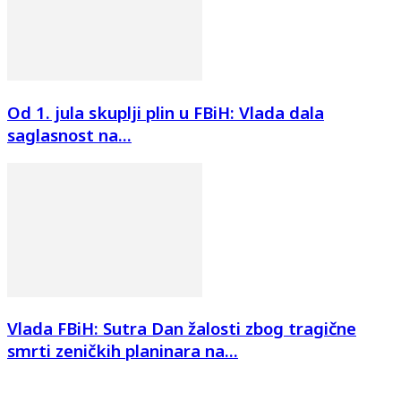
Od 1. jula skuplji plin u FBiH: Vlada dala
saglasnost na...
Vlada FBiH: Sutra Dan žalosti zbog tragične
smrti zeničkih planinara na...