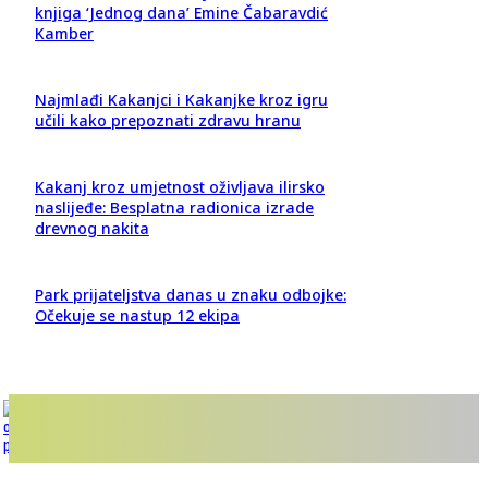
knjiga ‘Jednog dana’ Emine Čabaravdić
Kamber
Najmlađi Kakanjci i Kakanjke kroz igru
učili kako prepoznati zdravu hranu
Kakanj kroz umjetnost oživljava ilirsko
naslijeđe: Besplatna radionica izrade
drevnog nakita
Park prijateljstva danas u znaku odbojke:
Očekuje se nastup 12 ekipa