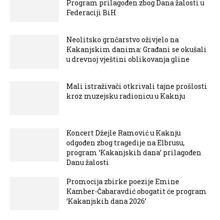
Program prilagođen zbog Dana žalosti u
Federaciji BiH
Neolitsko grnčarstvo oživjelo na
Kakanjskim danima: Građani se okušali
u drevnoj vještini oblikovanja gline
Mali istraživači otkrivali tajne prošlosti
kroz muzejsku radionicu u Kaknju
Koncert Džejle Ramović u Kaknju
odgođen zbog tragedije na Elbrusu,
program ‘Kakanjskih dana’ prilagođen
Danu žalosti
Promocija zbirke poezije Emine
Kamber-Čabaravdić obogatit će program
‘Kakanjskih dana 2026’