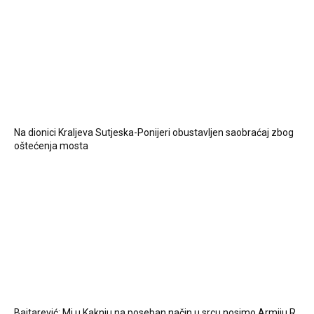
Na dionici Kraljeva Sutjeska-Ponijeri obustavljen saobraćaj zbog
oštećenja mosta
Bajtarević: Mi u Kaknju na poseban način u srcu nosimo Armiju R