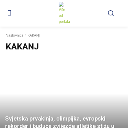
Naslovnica
KAKANJ
KAKANJ
Svjetska prvakinja, olimpijka, evropski
rekorder i buduće zvijezde atletike stižu u