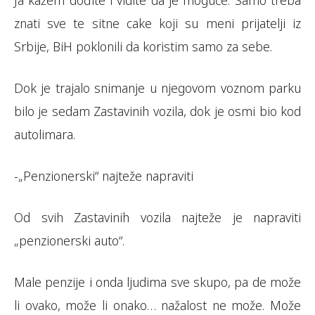
Ja kažem dođite i vidite da je moguće. Samo treba
znati sve te sitne cake koji su meni prijatelji iz
Srbije, BiH poklonili da koristim samo za sebe.
Dok je trajalo snimanje u njegovom voznom parku
bilo je sedam Zastavinih vozila, dok je osmi bio kod
autolimara.
-„Penzionerski“ najteže napraviti
Od svih Zastavinih vozila najteže je napraviti
„penzionerski auto“.
Male penzije i onda ljudima sve skupo, pa de može
li ovako, može li onako… nažalost ne može. Može