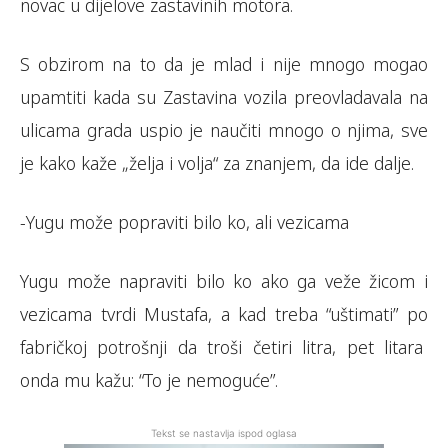
novac u dijelove zastavinih motora.
S obzirom na to da je mlad i nije mnogo mogao
upamtiti kada su Zastavina vozila preovladavala na
ulicama grada uspio je naučiti mnogo o njima, sve
je kako kaže „želja i volja“ za znanjem, da ide dalje.
-Yugu može popraviti bilo ko, ali vezicama
Yugu može napraviti bilo ko ako ga veže žicom i
vezicama tvrdi Mustafa, a kad treba “uštimati” po
fabričkoj potrošnji da troši četiri litra, pet litara
onda mu kažu: “To je nemoguće”.
Tekst se nastavlja ispod oglasa