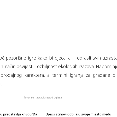
moć pozorišne igre kako bi djeca, ali i odrasli svih uzrast
n način osvijestili ozbiljnost ekoloških izazova. Napomi
 prodajnog karaktera, a termini igranja za građane bi
.
Tekst se nastavlja ispod oglasa
 predstavlja knjigu ‘Da
Dječiji stihovi dobijaju svoje mjesto među