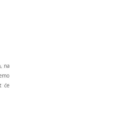
a, na
njemo
t će