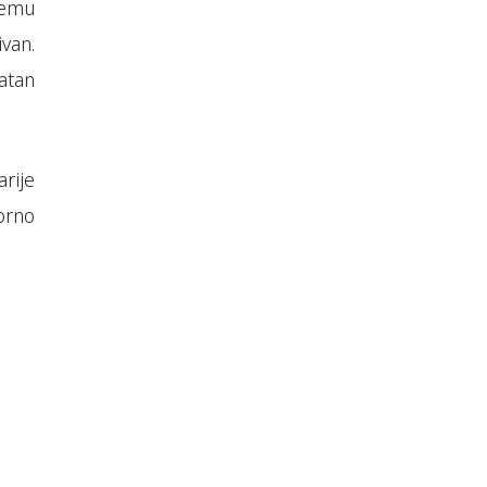
 temu
ivan.
atan
rije
orno