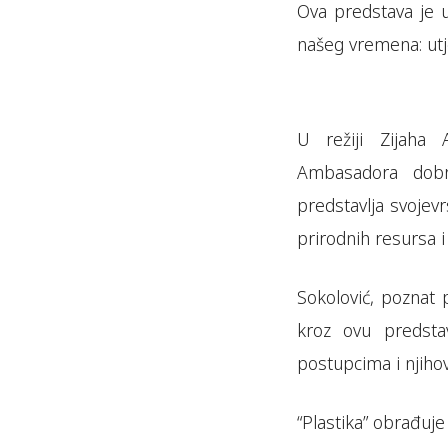
Ova predstava je u
našeg vremena: utjec
U režiji Zijaha 
Ambasadora dobre
predstavlja svojev
prirodnih resursa i
Sokolović, poznat
kroz ovu predstav
postupcima i njiho
“Plastika” obrađuje