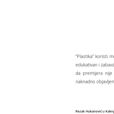
“Plastika” koristi 
edukativan i zabava
da premijera nije
naknadno objavljeni
Rezak Hukanović u Kaknju