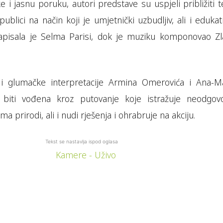
e i jasnu poruku, autori predstave su uspjeli približiti
ublici na način koji je umjetnički uzbudljiv, ali i edukat
apisala je Selma Parisi, dok je muziku komponovao Zl
u i glumačke interpretacije Armina Omerovića i Ana-Ma
 biti vođena kroz putovanje koje istražuje neodgov
a prirodi, ali i nudi rješenja i ohrabruje na akciju.
Tekst se nastavlja ispod oglasa