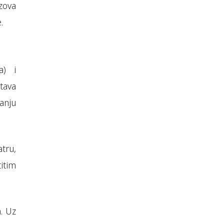
zova
.
a) i
tava
vanju
tru,
itim
a. Uz