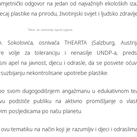
mjetnički odgovor na jedan od najvažnijih ekoloških iza
aj plastike na prirodu, životinjski svijet i ljudsko zdravlje
Tekst se nastavlja ispod oglasa
A. Sokolovića, osnivača THEARTA (Salzburg, Austrij
 volje za toleranciju i nenasilje UNDP-a, preds
rsni apel na javnost, djecu i odrasle, da se posvete oču
 suzbijanju nekontrolisane upotrebe plastike.
 po svom dugogodišnjem angažmanu u edukativnom tea
u podstiče publiku na aktivno promišljanje o vlast
vim posljedicama po našu planetu.
 ovu tematiku na način koji je razumljiv i djeci i odraslim