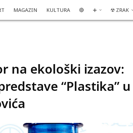
RT
MAGAZIN
KULTURA
🔴
➕
☢ ZRAK
r na ekološki izazov:
predstave “Plastika” u
ovića