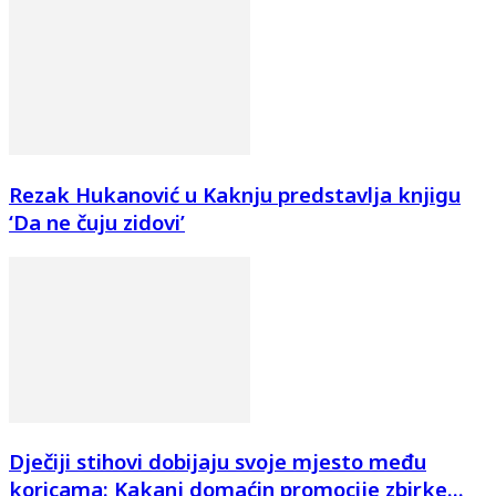
Rezak Hukanović u Kaknju predstavlja knjigu
‘Da ne čuju zidovi’
Dječiji stihovi dobijaju svoje mjesto među
koricama: Kakanj domaćin promocije zbirke...