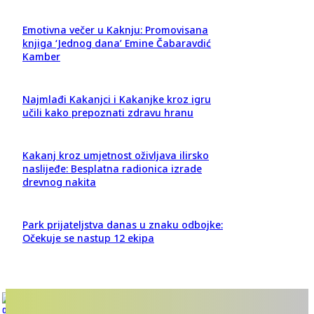
Emotivna večer u Kaknju: Promovisana
knjiga ‘Jednog dana’ Emine Čabaravdić
Kamber
Najmlađi Kakanjci i Kakanjke kroz igru
učili kako prepoznati zdravu hranu
Kakanj kroz umjetnost oživljava ilirsko
naslijeđe: Besplatna radionica izrade
drevnog nakita
Park prijateljstva danas u znaku odbojke:
Očekuje se nastup 12 ekipa