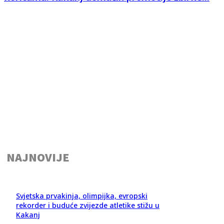
NAJNOVIJE
Svjetska prvakinja, olimpijka, evropski
rekorder i buduće zvijezde atletike stižu u
Kakanj