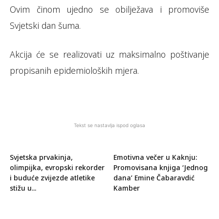
Ovim činom ujedno se obilježava i promoviše
Svjetski dan šuma.
Akcija će se realizovati uz maksimalno poštivanje
propisanih epidemioloških mjera.
Tekst se nastavlja ispod oglasa
Svjetska prvakinja,
Emotivna večer u Kaknju:
olimpijka, evropski rekorder
Promovisana knjiga ‘Jednog
i buduće zvijezde atletike
dana’ Emine Čabaravdić
stižu u...
Kamber