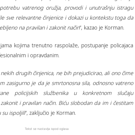
potrebu vatrenog oružja, provodi i unutrašnju istragu
ile sve relevantne činjenice i dokazi u kontekstu toga da
rebljeno na pravilan i zakonit način
“, kazao je Korman.
jama kojima trenutno raspolaže, postupanje policajaca
fesionalnim i opravdanim.
 nekih drugih činjenica, ne bih prejudicirao, ali ono čime
m zasigurno je da je smrtonosna sila, odnosno vatreno
ane policijskih službenika u konkretnom slučaju
zakonit i pravilan način. Biću slobodan da im i čestitam
su ispoljili
“, zaključio je Korman.
Tekst se nastavlja ispod oglasa