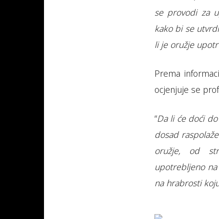
se provodi za u
kako bi se utvrd
li je oružje upot
Prema informaci
ocjenjuje se pro
“
Da li će doći do
dosad raspolaže
oružje, od str
upotrebljeno na 
na hrabrosti koju 