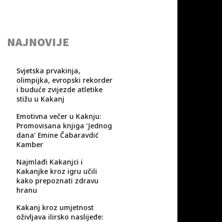
NAJNOVIJE
Svjetska prvakinja,
olimpijka, evropski rekorder
i buduće zvijezde atletike
stižu u Kakanj
Emotivna večer u Kaknju:
Promovisana knjiga ‘Jednog
dana’ Emine Čabaravdić
Kamber
Najmlađi Kakanjci i
Kakanjke kroz igru učili
kako prepoznati zdravu
hranu
Kakanj kroz umjetnost
oživljava ilirsko naslijeđe: