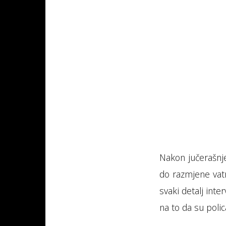
Nakon jučerašnje
do razmjene vatr
svaki detalj inte
na to da su polic