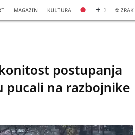
RT
MAGAZIN
KULTURA
☢ ZRAK
akonitost postupanja
u pucali na razbojnike