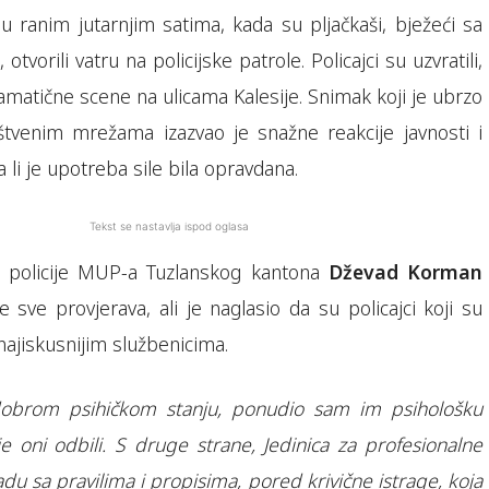
u ranim jutarnjim satima, kada su pljačkaši, bježeći sa
otvorili vatru na policijske patrole. Policajci su uzvratili,
ramatične scene na ulicama Kalesije. Snimak koji je ubrzo
tvenim mrežama izazvao je snažne reakcije javnosti i
a li je upotreba sile bila opravdana.
Tekst se nastavlja ispod oglasa
e policije MUP-a Tuzlanskog kantona
Dževad Korman
e sve provjerava, ali je naglasio da su policajci koji su
ajiskusnijim službenicima.
 dobrom psihičkom stanju, ponudio sam im psihološku
je oni odbili. S druge strane, Jedinica za profesionalne
du sa pravilima i propisima, pored krivične istrage, koja