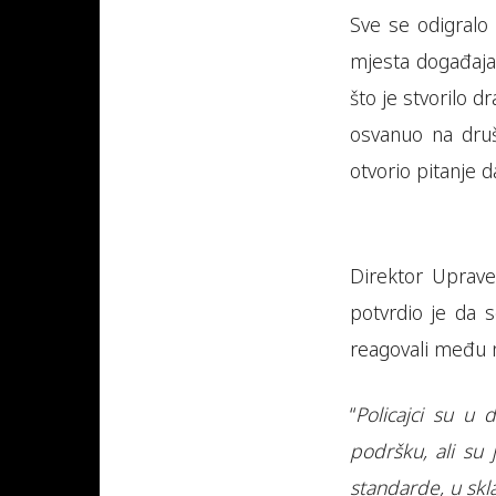
Sve se odigralo 
mjesta događaja, 
što je stvorilo d
osvanuo na druš
otvorio pitanje d
Direktor Uprav
potvrdio je da s
reagovali među n
“
Policajci su u
podršku, ali su 
standarde, u skla