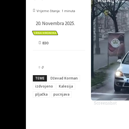
Vrijeme čitanja:
1
minuta
20. Novembra 2025.
CRNA HRONIKA
830
0
TEME
Dževad Korman
izdvojeno
Kalesija
pljačka
pucnjava
Screenshot