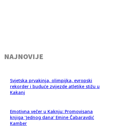
NAJNOVIJE
Svjetska prvakinja, olimpijka, evropski
rekorder i buduće zvijezde atletike stižu u
Kakanj
Emotivna večer u Kaknju: Promovisana
knjiga ‘Jednog dana’ Emine Čabaravdić
Kamber