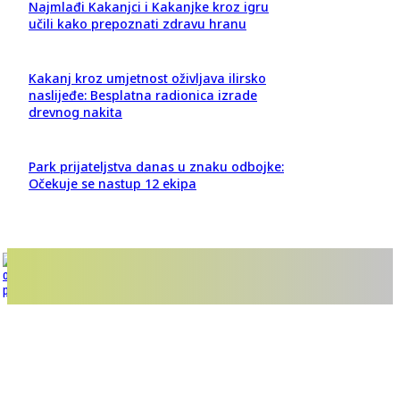
Najmlađi Kakanjci i Kakanjke kroz igru
učili kako prepoznati zdravu hranu
Kakanj kroz umjetnost oživljava ilirsko
naslijeđe: Besplatna radionica izrade
drevnog nakita
Park prijateljstva danas u znaku odbojke:
Očekuje se nastup 12 ekipa