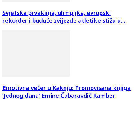
Svjetska prvakinja, olimpijka, evropski
rekorder i buduće zvijezde atletike stižu u...
Emotivna večer u Kaknju: Promovisana knjiga
‘Jednog dana’ Emine Čabaravdić Kamber