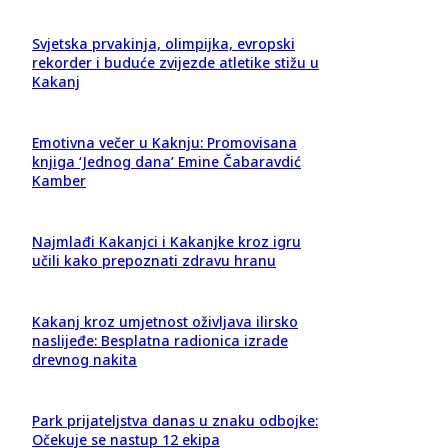
Svjetska prvakinja, olimpijka, evropski
rekorder i buduće zvijezde atletike stižu u
Kakanj
Emotivna večer u Kaknju: Promovisana
knjiga ‘Jednog dana’ Emine Čabaravdić
Kamber
Najmlađi Kakanjci i Kakanjke kroz igru
učili kako prepoznati zdravu hranu
Kakanj kroz umjetnost oživljava ilirsko
naslijeđe: Besplatna radionica izrade
drevnog nakita
Park prijateljstva danas u znaku odbojke:
Očekuje se nastup 12 ekipa