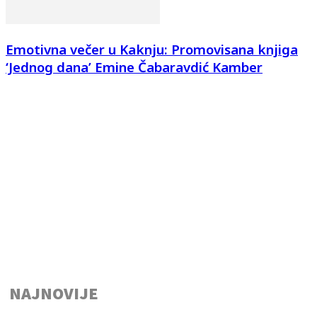
Emotivna večer u Kaknju: Promovisana knjiga
‘Jednog dana’ Emine Čabaravdić Kamber
NAJNOVIJE