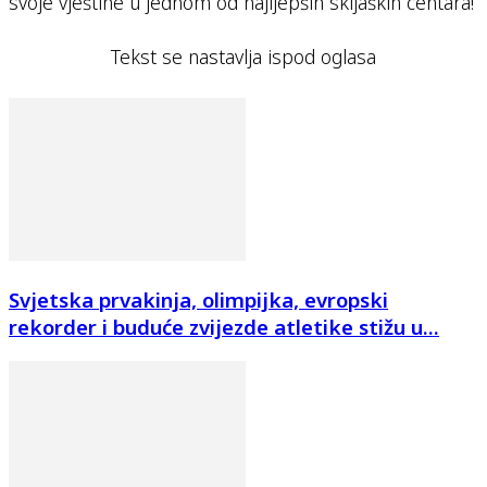
svoje vještine u jednom od najljepših skijaških centara!
Tekst se nastavlja ispod oglasa
Svjetska prvakinja, olimpijka, evropski
rekorder i buduće zvijezde atletike stižu u...