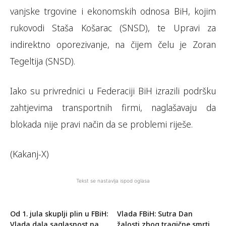
vanjske trgovine i ekonomskih odnosa BiH, kojim
rukovodi Staša Košarac (SNSD), te Upravi za
indirektno oporezivanje, na čijem čelu je Zoran
Tegeltija (SNSD).
Iako su privrednici u Federaciji BiH izrazili podršku
zahtjevima transportnih firmi, naglašavaju da
blokada nije pravi način da se problemi riješe.
(Kakanj-X)
Tekst se nastavlja ispod oglasa
Od 1. jula skuplji plin u FBiH:
Vlada FBiH: Sutra Dan
Vlada dala saglasnost na...
žalosti zbog tragične smrti