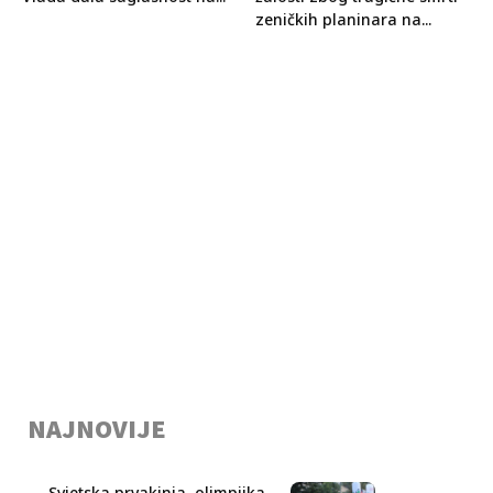
zeničkih planinara na...
NAJNOVIJE
Svjetska prvakinja, olimpijka,