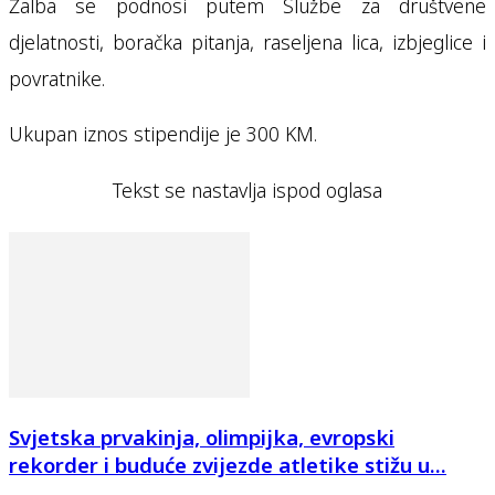
Žalba se podnosi putem Službe za društvene
djelatnosti, boračka pitanja, raseljena lica, izbjeglice i
povratnike.
Ukupan iznos stipendije je 300 KM.
Tekst se nastavlja ispod oglasa
Svjetska prvakinja, olimpijka, evropski
rekorder i buduće zvijezde atletike stižu u...