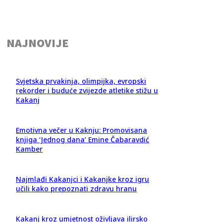
NAJNOVIJE
Svjetska prvakinja, olimpijka, evropski
rekorder i buduće zvijezde atletike stižu u
Kakanj
Emotivna večer u Kaknju: Promovisana
knjiga ‘Jednog dana’ Emine Čabaravdić
Kamber
Najmlađi Kakanjci i Kakanjke kroz igru
učili kako prepoznati zdravu hranu
Kakanj kroz umjetnost oživljava ilirsko