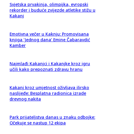
Svjetska prvakinja, olimpijka, evropski
rekorder i buduće zvijezde atletike stižu u
Kakanj
Emotivna večer u Kaknju: Promovisana
knjiga ‘Jednog dana’ Emine Čabaravdić
Kamber
Najmlađi Kakanjci i Kakanjke kroz igru
učili kako prepoznati zdravu hranu
Kakanj kroz umjetnost oživljava ilirsko
naslijeđe: Besplatna radionica izrade
drevnog nakita
Park prijateljstva danas u znaku odbojke:
Očekuje se nastup 12 ekipa