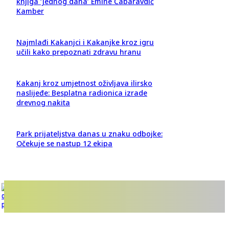
knjiga ‘Jednog dana’ Emine Čabaravdić
Kamber
Najmlađi Kakanjci i Kakanjke kroz igru
učili kako prepoznati zdravu hranu
Kakanj kroz umjetnost oživljava ilirsko
naslijeđe: Besplatna radionica izrade
drevnog nakita
Park prijateljstva danas u znaku odbojke:
Očekuje se nastup 12 ekipa