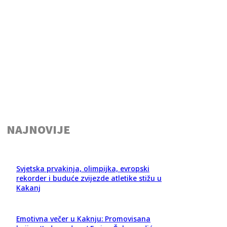
NAJNOVIJE
Svjetska prvakinja, olimpijka, evropski
rekorder i buduće zvijezde atletike stižu u
Kakanj
Emotivna večer u Kaknju: Promovisana