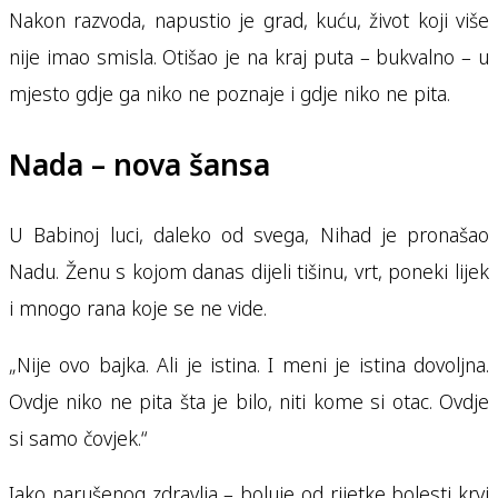
Nakon razvoda, napustio je grad, kuću, život koji više
nije imao smisla. Otišao je na kraj puta – bukvalno – u
mjesto gdje ga niko ne poznaje i gdje niko ne pita.
Nada – nova šansa
U Babinoj luci, daleko od svega, Nihad je pronašao
Nadu. Ženu s kojom danas dijeli tišinu, vrt, poneki lijek
i mnogo rana koje se ne vide.
„Nije ovo bajka. Ali je istina. I meni je istina dovoljna.
Ovdje niko ne pita šta je bilo, niti kome si otac. Ovdje
si samo čovjek.“
Iako narušenog zdravlja – boluje od rijetke bolesti krvi