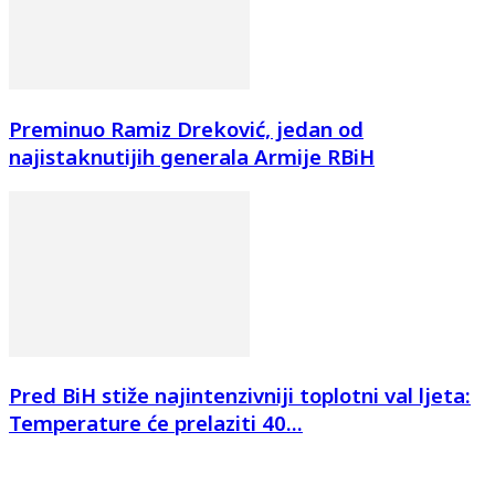
Preminuo Ramiz Dreković, jedan od
najistaknutijih generala Armije RBiH
Pred BiH stiže najintenzivniji toplotni val ljeta:
Temperature će prelaziti 40...