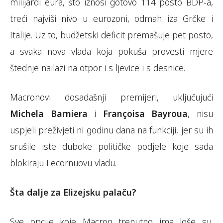
milijardi eura, što iznosi gotovo 114 posto BDP-a,
treći najviši nivo u eurozoni, odmah iza Grčke i
Italije. Uz to, budžetski deficit premašuje pet posto,
a svaka nova vlada koja pokuša provesti mjere
štednje nailazi na otpor i s ljevice i s desnice.
Macronovi dosadašnji premijeri, uključujući
Michela Barniera
i
Françoisa Bayroua
, nisu
uspjeli preživjeti ni godinu dana na funkciji, jer su ih
srušile iste duboke političke podjele koje sada
blokiraju Lecornuovu vladu.
Šta dalje za Elizejsku palaču?
Sve opcije koje Macron trenutno ima loše su.