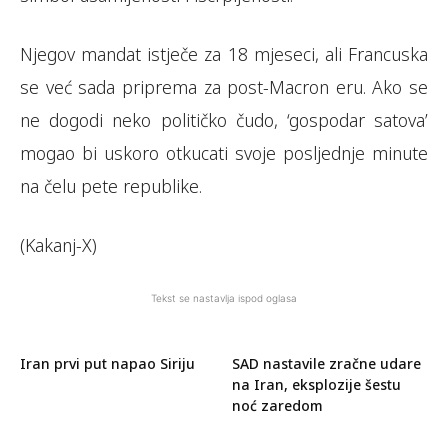
Njegov mandat istječe za 18 mjeseci, ali Francuska
se već sada priprema za post-Macron eru. Ako se
ne dogodi neko političko čudo, ‘gospodar satova’
mogao bi uskoro otkucati svoje posljednje minute
na čelu pete republike.
(Kakanj-X)
Tekst se nastavlja ispod oglasa
Iran prvi put napao Siriju
SAD nastavile zračne udare
na Iran, eksplozije šestu
noć zaredom