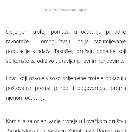
Tekst se nastavlja ispod oglasa
Ocijenjeni trofeji pomažu u očuvanju prirodne
ravnoteže i omogućavaju bolje razumijevanje
populacije srndaća. Također, pružaju podatke koji
se koriste za održivo upravljanje lovnim fondovima.
Lovci koji osvoje visoko ocijenjene trofeje pokazuju
poštovanje prema prirodi i odgovornost prema
njenom očuvanju.
Komisija za ocjenjivanje trofeja u Lovačkom društvu
„Srndać-Kakanj“ u sastavu: Kubat Fuad, Begić Huso i