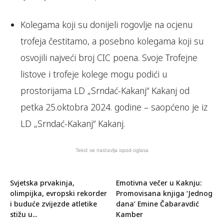
Kolegama koji su donijeli rogovlje na ocjenu
trofeja čestitamo, a posebno kolegama koji su
osvojili najveći broj CIC poena. Svoje Trofejne
listove i trofeje kolege mogu podići u
prostorijama LD „Srndać-Kakanj“ Kakanj od
petka 25.oktobra 2024. godine – saopćeno je iz
LD „Srndać-Kakanj“ Kakanj.
Tekst se nastavlja ispod oglasa
Svjetska prvakinja,
Emotivna večer u Kaknju:
olimpijka, evropski rekorder
Promovisana knjiga ‘Jednog
i buduće zvijezde atletike
dana’ Emine Čabaravdić
stižu u...
Kamber