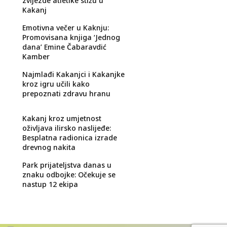
zvijezde atletike stižu u
Kakanj
Emotivna večer u Kaknju:
Promovisana knjiga ‘Jednog
dana’ Emine Čabaravdić
Kamber
Najmlađi Kakanjci i Kakanjke
kroz igru učili kako
prepoznati zdravu hranu
Kakanj kroz umjetnost
oživljava ilirsko naslijeđe:
Besplatna radionica izrade
drevnog nakita
Park prijateljstva danas u
znaku odbojke: Očekuje se
nastup 12 ekipa