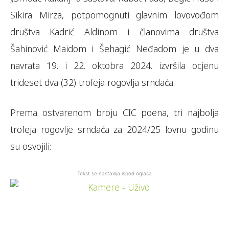
Sikira Mirza, potpomognuti glavnim lovovođom
društva Kadrić Aldinom i članovima društva
Šahinović Maidom i Šehagić Neđadom je u dva
navrata 19. i 22. oktobra 2024. izvršila ocjenu
trideset dva (32) trofeja rogovlja srndaća.
Prema ostvarenom broju CIC poena, tri najbolja
trofeja rogovlje srndaća za 2024/25 lovnu godinu
su osvojili:
Tekst se nastavlja ispod oglasa