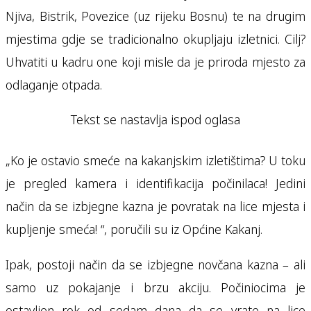
Njiva, Bistrik, Povezice (uz rijeku Bosnu) te na drugim
mjestima gdje se tradicionalno okupljaju izletnici. Cilj?
Uhvatiti u kadru one koji misle da je priroda mjesto za
odlaganje otpada.
Tekst se nastavlja ispod oglasa
„Ko je ostavio smeće na kakanjskim izletištima? U toku
je pregled kamera i identifikacija počinilaca! Jedini
način da se izbjegne kazna je povratak na lice mjesta i
kupljenje smeća! “, poručili su iz Općine Kakanj.
Ipak, postoji način da se izbjegne novčana kazna – ali
samo uz pokajanje i brzu akciju. Počiniocima je
ostavljen rok od sedam dana da se vrate na lice