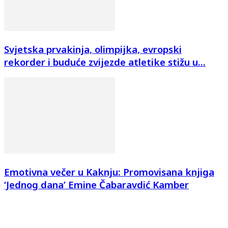
Svjetska prvakinja, olimpijka, evropski
rekorder i buduće zvijezde atletike stižu u...
Emotivna večer u Kaknju: Promovisana knjiga
‘Jednog dana’ Emine Čabaravdić Kamber