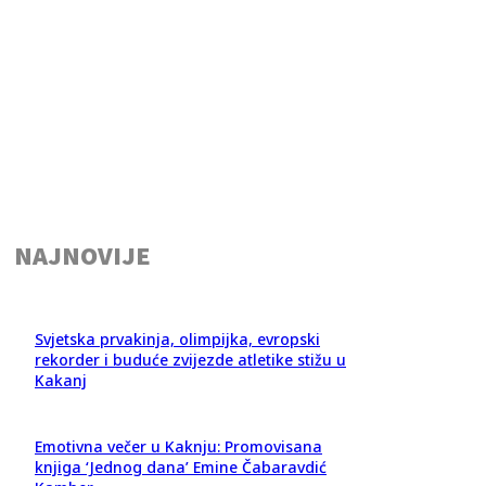
NAJNOVIJE
Svjetska prvakinja, olimpijka, evropski
rekorder i buduće zvijezde atletike stižu u
Kakanj
Emotivna večer u Kaknju: Promovisana
knjiga ‘Jednog dana’ Emine Čabaravdić