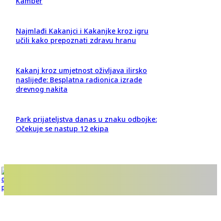
Kamber
Najmlađi Kakanjci i Kakanjke kroz igru
učili kako prepoznati zdravu hranu
Kakanj kroz umjetnost oživljava ilirsko
naslijeđe: Besplatna radionica izrade
drevnog nakita
Park prijateljstva danas u znaku odbojke:
Očekuje se nastup 12 ekipa