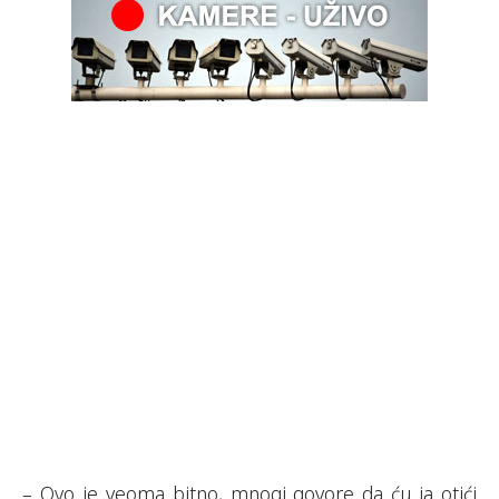
– Ovo je veoma bitno, mnogi govore da ću ja otići