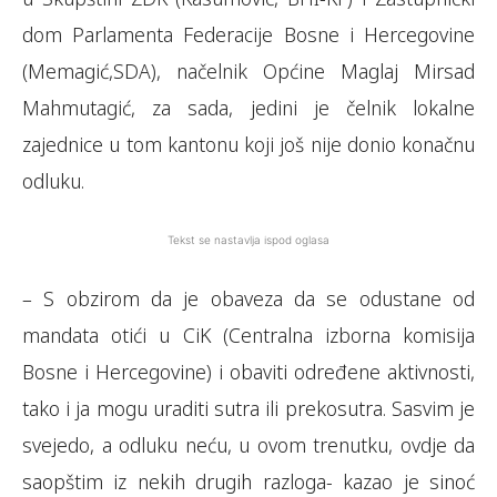
dom Parlamenta Federacije Bosne i Hercegovine
(Memagić,SDA), načelnik Općine Maglaj Mirsad
Mahmutagić, za sada, jedini je čelnik lokalne
zajednice u tom kantonu koji još nije donio konačnu
odluku.
Tekst se nastavlja ispod oglasa
– S obzirom da je obaveza da se odustane od
mandata otići u CiK (Centralna izborna komisija
Bosne i Hercegovine) i obaviti određene aktivnosti,
tako i ja mogu uraditi sutra ili prekosutra. Sasvim je
svejedo, a odluku neću, u ovom trenutku, ovdje da
saopštim iz nekih drugih razloga- kazao je sinoć