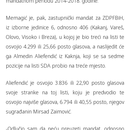
mandatnom periodu 2014-2018. godine.
Memagić je, pak, zastupnički mandat za ZDPFBiH,
iz izborne jedinice 6, odnosno 406 (Kakanj, Vareš,
Olovo, Visoko i Breza), u kojoj je bio treći na listi te
osvojio 4.299 ili 25,66 posto glasova, a naslijedit će
ga Almedin Aliefendić iz Kaknja, koji se sa sedme
pozicije na listi SDA probio na treće mjesto.
Aliefendić je osvojio 3.836 ili 22,90 posto glasova
svoje stranke na toj listi, koju je predvodio te
osvojio najviše glasova, 6.794 ili 40,55 posto, njegov
sugrađanin Mirsad Zaimović.
-Odlučio sam da neću preuzeti mandat, odnosno