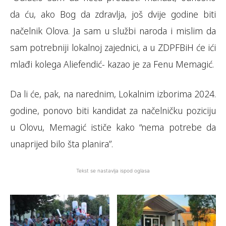
da ću, ako Bog da zdravlja, još dvije godine biti
načelnik Olova. Ja sam u službi naroda i mislim da
sam potrebniji lokalnoj zajednici, a u ZDPFBiH će ići
mlađi kolega Aliefendić- kazao je za Fenu Memagić.
Da li će, pak, na narednim, Lokalnim izborima 2024.
godine, ponovo biti kandidat za načelničku poziciju
u Olovu, Memagić ističe kako “nema potrebe da
unaprijed bilo šta planira”.
Tekst se nastavlja ispod oglasa