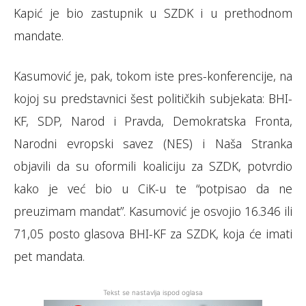
Kapić je bio zastupnik u SZDK i u prethodnom
mandate.
Kasumović je, pak, tokom iste pres-konferencije, na
kojoj su predstavnici šest političkih subjekata: BHI-
KF, SDP, Narod i Pravda, Demokratska Fronta,
Narodni evropski savez (NES) i Naša Stranka
objavili da su oformili koaliciju za SZDK, potvrdio
kako je već bio u CiK-u te “potpisao da ne
preuzimam mandat”. Kasumović je osvojio 16.346 ili
71,05 posto glasova BHI-KF za SZDK, koja će imati
pet mandata.
Tekst se nastavlja ispod oglasa