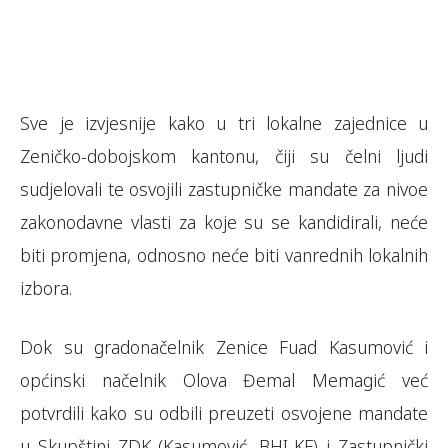
Sve je izvjesnije kako u tri lokalne zajednice u
Zeničko-dobojskom kantonu, čiji su čelni ljudi
sudjelovali te osvojili zastupničke mandate za nivoe
zakonodavne vlasti za koje su se kandidirali, neće
biti promjena, odnosno neće biti vanrednih lokalnih
izbora.
Dok su gradonačelnik Zenice Fuad Kasumović i
općinski načelnik Olova Đemal Memagić već
potvrdili kako su odbili preuzeti osvojene mandate
u Skupštini ZDK (Kasumović, BHI-KF) i Zastupnički