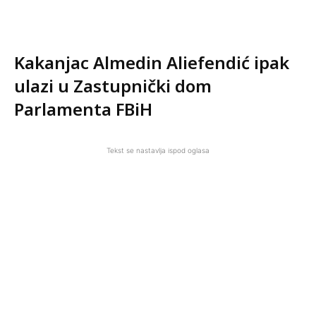
Kakanjac Almedin Aliefendić ipak
ulazi u Zastupnički dom
Parlamenta FBiH
Tekst se nastavlja ispod oglasa