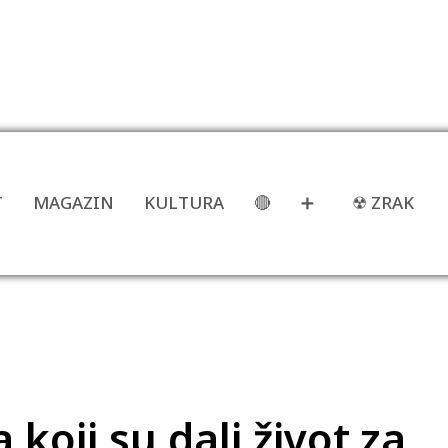
T
MAGAZIN
KULTURA
🔴
➕
☢ ZRAK
 koji su dali život za