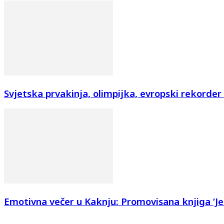
Svjetska prvakinja, olimpijka, evropski rekorder i
Emotivna večer u Kaknju: Promovisana knjiga ‘