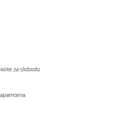
živote za slobodu
i zapamćena.