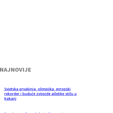
NAJNOVIJE
Svjetska prvakinja, olimpijka, evropski
rekorder i buduće zvijezde atletike stižu u
Kakanj