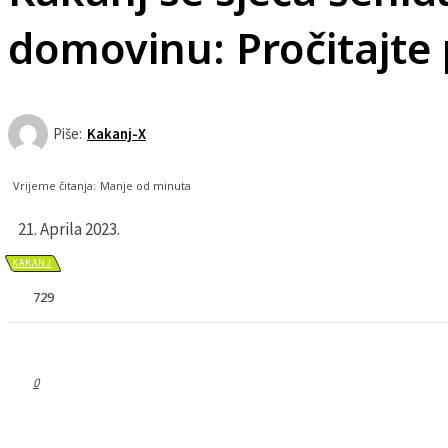
domovinu: Pročitajte
Piše:
Kakanj-X
Vrijeme čitanja:
Manje od
minuta
21. Aprila 2023.
KAKANJ
729
0