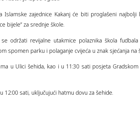
lamske zajednice Kakanj će biti proglašeni najbolji li
e bijele” za srednje škole.
 se održati revijalne utakmice polaznika škola fudbala
om spomen parku i polaganje cvijeća u znak sjećanja na 
lucima u Ulici šehida, kao i u 11:30 sati posjeta Gradsk
 u 12:00 sati, uključujući hatmu dovu za šehide.