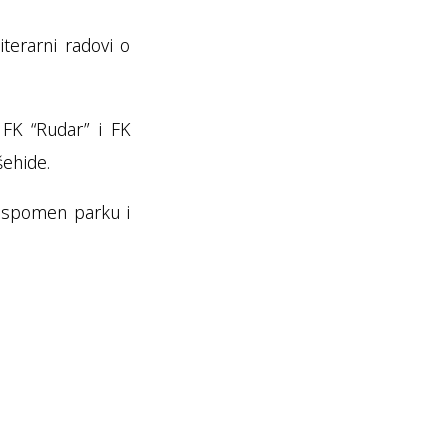
terarni radovi o
 FK “Rudar” i FK
šehide.
om spomen parku i