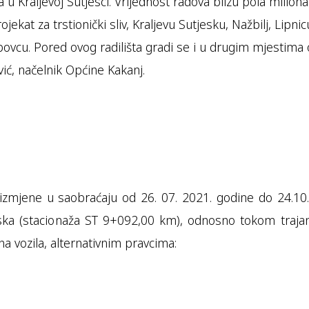
 u Kraljevoj Sutjesci. Vrijednost radova blizu pola milion
kat za trstionički sliv, Kraljevu Sutjesku, Nažbilj, Lipnicu
ovcu. Pored ovog radilišta gradi se i u drugim mjestima 
ić, načelnik Općine Kakanj.
zmjene u saobraćaju od 26. 07. 2021. godine do 24.10
jeska (stacionaža ST 9+092,00 km), odnosno tokom trajan
 vozila, alternativnim pravcima: