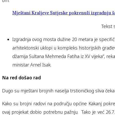
om.
Mještani Kraljeve Sutjeske pokrenuli izgradnju 
Tekst 
Izgradnja ovog mosta dužine 20 metara je specifič
arhitektonski uklopi u kompleks historijskih građev
džamija Sultana Mehmeda Fatiha iz XV vijeka”, rek
ministar Arnel Isak.
Na red došao rad
Dugo su mještani brojnih naselja trstioničkog sliva čekal
Kako su brojni radovi na području općine Kakanj pokren
ovaj projekat dobio potrebnu pažnju. Tako je već 26.7.