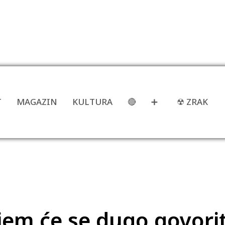
T
MAGAZIN
KULTURA
🔴
➕
☢ ZRAK
jem će se dugo govorit