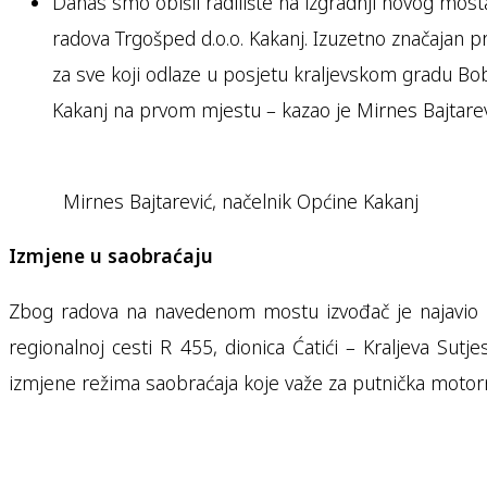
Danas smo obišli radilište na izgradnji novog mosta
radova Trgošped d.o.o. Kakanj. Izuzetno značajan proje
za sve koji odlaze u posjetu kraljevskom gradu Bob
Kakanj na prvom mjestu – kazao je Mirnes Bajtarev
Mirnes Bajtarević, načelnik Općine Kakanj
Izmjene u saobraćaju
Zbog radova na navedenom mostu izvođač je najavio i
regionalnoj cesti R 455, dionica Ćatići – Kraljeva Sut
izmjene režima saobraćaja koje važe za putnička motorna