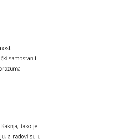
 most
ački samostan i
sporazuma
Kaknja, tako je i
u, a radovi su u