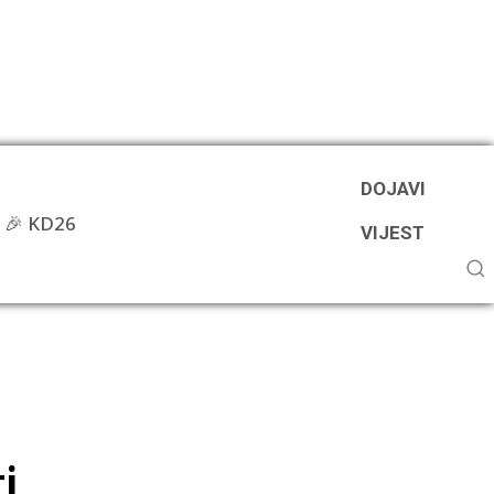
DOJAVI
🎉 KD26
VIJEST
i