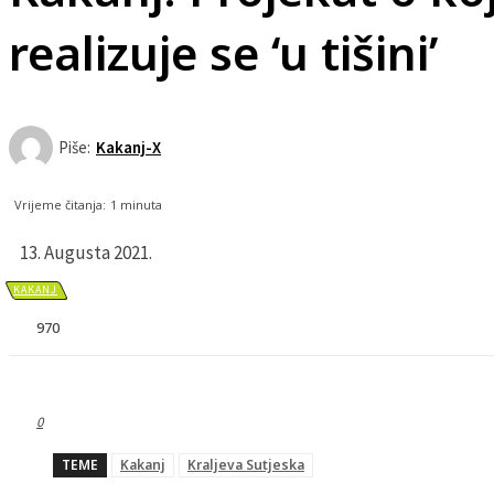
realizuje se ‘u tišini’
Piše:
Kakanj-X
Vrijeme čitanja:
1
minuta
13. Augusta 2021.
KAKANJ
970
0
TEME
Kakanj
Kraljeva Sutjeska