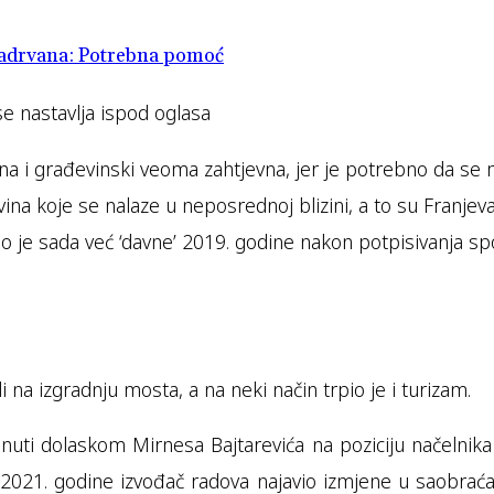
šadrvana: Potrebna pomoć
se nastavlja ispod oglasa
na i građevinski veoma zahtjevna, jer je potrebno da se
ina koje se nalaze u neposrednoj blizini, a to su Franjev
ao je sada već ‘davne’ 2019. godine nakon potpisivanja 
i na izgradnju mosta, a na neki način trpio je i turizam.
uti dolaskom Mirnesa Bajtarevića na poziciju načelnika 
2021. godine izvođač radova najavio izmjene u saobraćaj