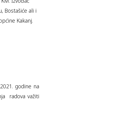
a KM. Izvođač
, Bostašiće ali i
općine Kakanj.
.2021. godine na
ja radova važiti