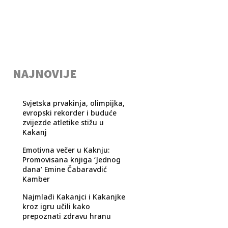
NAJNOVIJE
Svjetska prvakinja, olimpijka,
evropski rekorder i buduće
zvijezde atletike stižu u
Kakanj
Emotivna večer u Kaknju:
Promovisana knjiga ‘Jednog
dana’ Emine Čabaravdić
Kamber
Najmlađi Kakanjci i Kakanjke
kroz igru učili kako
prepoznati zdravu hranu