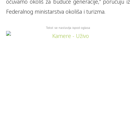
očuvamo okoliš za buduće generacije,” poručuju iz
Federalnog ministarstva okoliša i turizma.
Tekst se nastavlja ispod oglasa