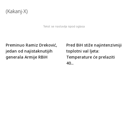
(Kakanj-X)
Tekst se nastavlja ispod oglasa
Preminuo Ramiz Dreković,
Pred BiH stiže najintenzivniji
jedan od najistaknutijih
toplotni val ljeta:
generala Armije RBiH
Temperature će prelaziti
40...