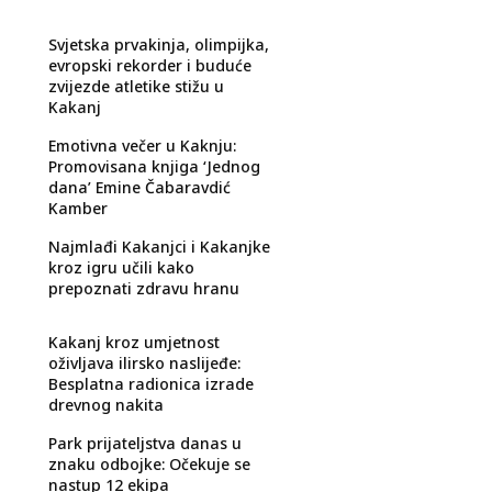
Svjetska prvakinja, olimpijka,
evropski rekorder i buduće
zvijezde atletike stižu u
Kakanj
Emotivna večer u Kaknju:
Promovisana knjiga ‘Jednog
dana’ Emine Čabaravdić
Kamber
Najmlađi Kakanjci i Kakanjke
kroz igru učili kako
prepoznati zdravu hranu
Kakanj kroz umjetnost
oživljava ilirsko naslijeđe:
Besplatna radionica izrade
drevnog nakita
Park prijateljstva danas u
znaku odbojke: Očekuje se
nastup 12 ekipa