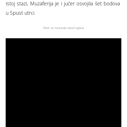
istoj stazi, Muzaferija je i jučer osvojila šet bodova
u Spust utrci.
Tekst se nastavlja ispod oglasa