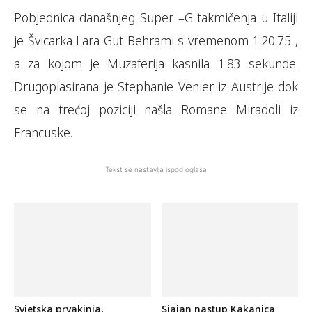
Pobjednica današnjeg Super –G takmičenja u Italiji
je Švicarka Lara Gut-Behrami s vremenom 1:20.75 ,
a za kojom je Muzaferija kasnila 1.83 sekunde.
Drugoplasirana je Stephanie Venier iz Austrije dok
se na trećoj poziciji našla Romane Miradoli iz
Francuske.
Tekst se nastavlja ispod oglasa
Svjetska prvakinja,
Sjajan nastup Kakanjca