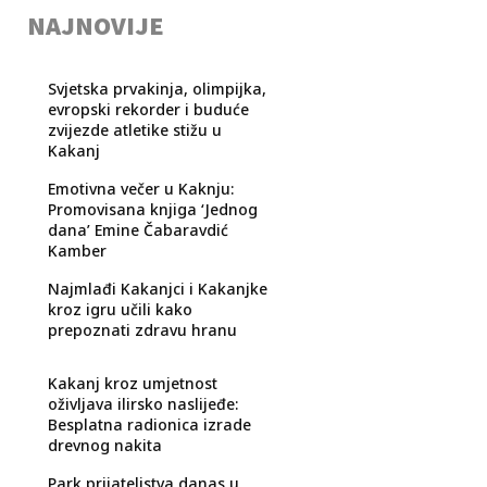
NAJNOVIJE
Svjetska prvakinja, olimpijka,
evropski rekorder i buduće
zvijezde atletike stižu u
Kakanj
Emotivna večer u Kaknju:
Promovisana knjiga ‘Jednog
dana’ Emine Čabaravdić
Kamber
Najmlađi Kakanjci i Kakanjke
kroz igru učili kako
prepoznati zdravu hranu
Kakanj kroz umjetnost
oživljava ilirsko naslijeđe:
Besplatna radionica izrade
drevnog nakita
Park prijateljstva danas u