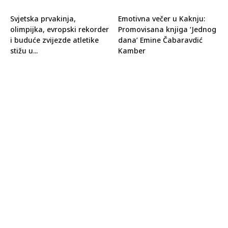
Svjetska prvakinja,
Emotivna večer u Kaknju:
olimpijka, evropski rekorder
Promovisana knjiga ‘Jednog
i buduće zvijezde atletike
dana’ Emine Čabaravdić
stižu u...
Kamber