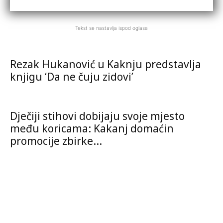
Tekst se nastavlja ispod oglasa
Rezak Hukanović u Kaknju predstavlja
knjigu ‘Da ne čuju zidovi’
Dječiji stihovi dobijaju svoje mjesto
među koricama: Kakanj domaćin
promocije zbirke...