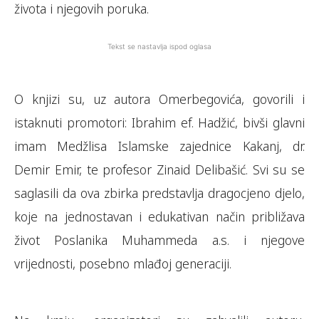
života i njegovih poruka.
Tekst se nastavlja ispod oglasa
O knjizi su, uz autora Omerbegovića, govorili i
istaknuti promotori: Ibrahim ef. Hadžić, bivši glavni
imam Medžlisa Islamske zajednice Kakanj, dr.
Demir Emir, te profesor Zinaid Delibašić. Svi su se
saglasili da ova zbirka predstavlja dragocjeno djelo,
koje na jednostavan i edukativan način približava
život Poslanika Muhammeda a.s. i njegove
vrijednosti, posebno mlađoj generaciji.