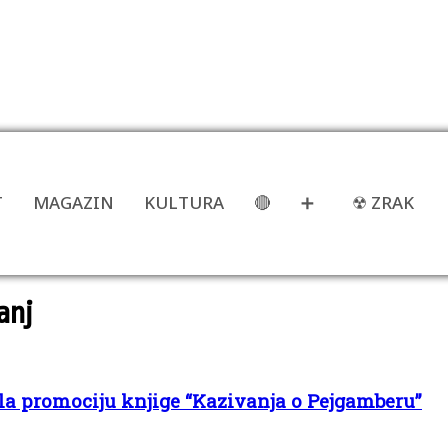
T
MAGAZIN
KULTURA
🔴
➕
☢ ZRAK
anj
la promociju knjige “Kazivanja o Pejgamberu”