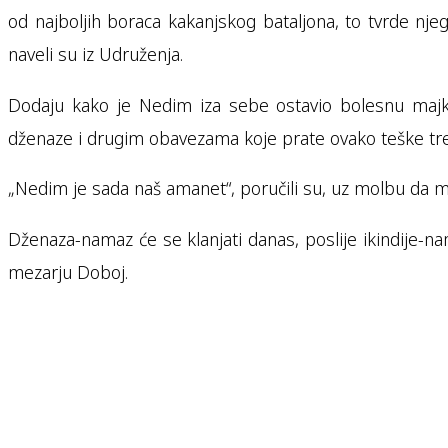
od najboljih boraca kakanjskog bataljona, to tvrde njeg
naveli su iz Udruženja.
Dodaju kako je Nedim iza sebe ostavio bolesnu majku
dženaze i drugim obavezama koje prate ovako teške tr
„Nedim je sada naš amanet“, poručili su, uz molbu da mu
Dženaza-namaz će se klanjati danas, poslije ikindije-n
mezarju Doboj.