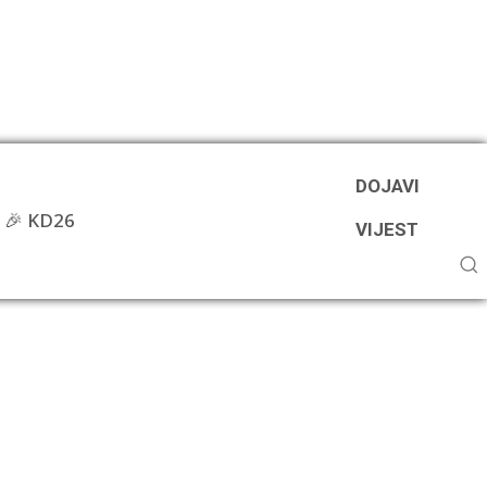
DOJAVI
🎉 KD26
VIJEST
g