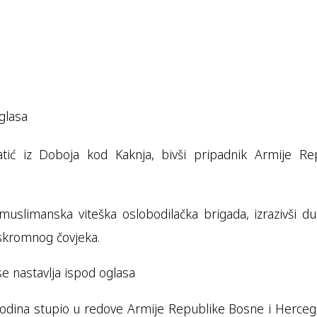
glasa
tić iz Doboja kod Kaknja, bivši pripadnik Armije Re
muslimanska viteška oslobodilačka brigada, izrazivši 
skromnog čovjeka.
se nastavlja ispod oglasa
. godina stupio u redove Armije Republike Bosne i Herceg