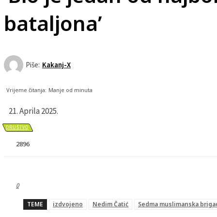
bataljona’
Piše:
Kakanj-X
Vrijeme čitanja:
Manje od
minuta
21. Aprila 2025.
DRUŠTVO
2896
0
TEME
izdvojeno
Nedim Čatić
Sedma muslimanska briga