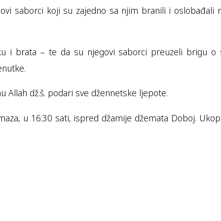
ovi saborci koji su zajedno sa njim branili i oslobađali
 i brata – te da su njegovi saborci preuzeli brigu o
enutke.
 Allah dž.š. podari sve džennetske ljepote.
amaza, u 16:30 sati, ispred džamije džemata Doboj. Ukop