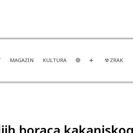
T
MAGAZIN
KULTURA
🔴
➕
☢ ZRAK
oljih boraca kakanjsko