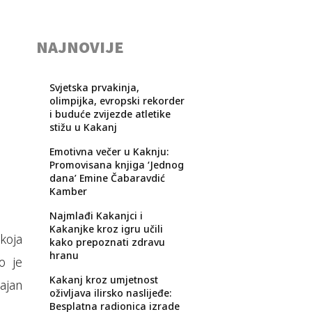
NAJNOVIJE
Svjetska prvakinja,
olimpijka, evropski rekorder
i buduće zvijezde atletike
stižu u Kakanj
Emotivna večer u Kaknju:
Promovisana knjiga ‘Jednog
dana’ Emine Čabaravdić
Kamber
Najmlađi Kakanjci i
Kakanjke kroz igru učili
 koja
kako prepoznati zdravu
hranu
o je
Kakanj kroz umjetnost
čajan
oživljava ilirsko naslijeđe:
Besplatna radionica izrade