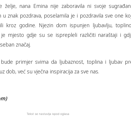
pe želje, nana Emina nije zaboravila ni svoje sugrađan
 znak pozdrava, poselamila je i pozdravila sve one koj
tili kroz godine. Njezin dom ispunjen ljubavlju, toplin
je mjesto gdje su se isprepleli različiti naraštaji i gd
oseban značaj.
ude primjer svima da ljubaznost, toplina i ljubav p
uz dob, već su vječna inspiracija za sve nas.
om)
Tekst se nastavlja ispod oglasa