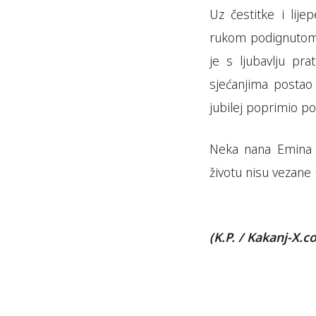
Uz čestitke i lije
rukom podignutom u
je s ljubavlju pra
sjećanjima postao 
jubilej poprimio p
Neka nana Emina b
životu nisu vezane 
(K.P. / Kakanj-X.c