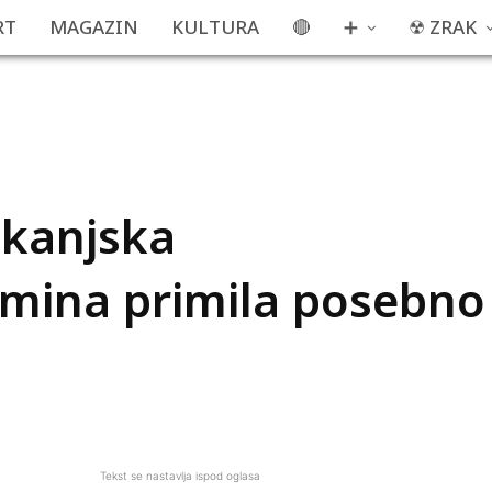
RT
MAGAZIN
KULTURA
🔴
➕
☢ ZRAK
akanjska
Emina primila posebno
Tekst se nastavlja ispod oglasa