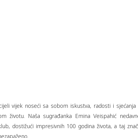
cijeli vijek noseći sa sobom iskustva, radosti i sjećanja
om životu. Naša sugrađanka Emina Veispahić nedavn
 klub, dostižući impresivnih 100 godina života, a taj zna
 nezapaženo.