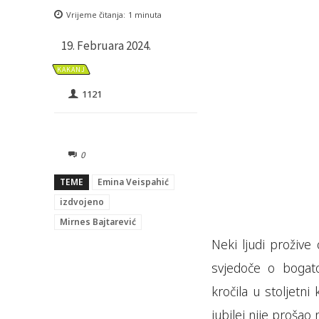
Vrijeme čitanja:
1
minuta
19. Februara 2024.
KAKANJ
1121
0
TEME
Emina Veispahić
izdvojeno
Mirnes Bajtarević
Neki ljudi prožive 
svjedoče o bogat
kročila u stoljetni
jubilej nije prošao