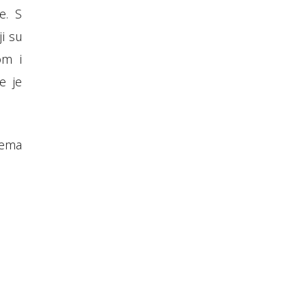
e. S
i su
om i
je je
rema