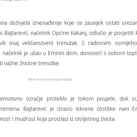
na doživjela iznenađenje koje će zauvijek ostati ureza
s Bajtarević, načelnik Općine Kakanj, odlučio je posjetiti
vili ovaj veličanstveni trenutak. S radosnim osmijeh
 načelnik je ušao u Eminin dom, donoseći s sobom topli
ti važne životne trenutke.
Tekst se nastavlja ispod oglasa
 emotivno ozračje proteklo je tokom posjete, dok s
 vremena. Bajtarević je izrazio iskrene čestitke nani Em
alnost i mudrost koja proizlazi iz stoljetnog života.