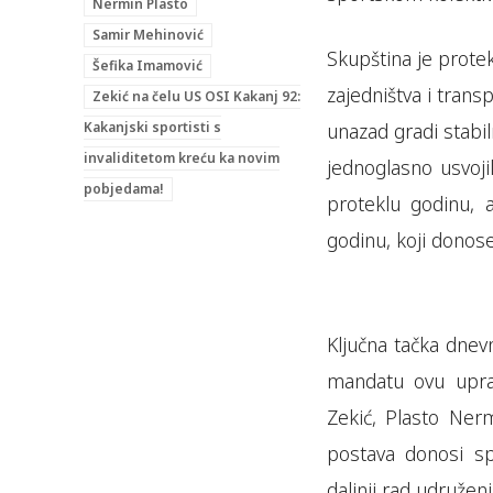
Nermin Plasto
Samir Mehinović
Skupština je prote
Šefika Imamović
zajedništva i tran
Zekić na čelu US OSI Kakanj 92:
Kakanjski sportisti s
unazad gradi stabil
invaliditetom kreću ka novim
jednoglasno usvojil
pobjedama!
proteklu godinu, a
godinu, koji donose
Ključna tačka dne
mandatu ovu uprav
Zekić, Plasto Ner
postava donosi spo
daljnji rad udruženj