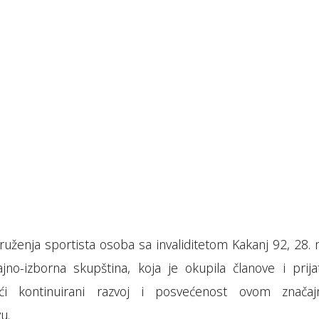
uženja sportista osoba sa invaliditetom Kakanj 92, 28. 
ajno-izborna skupština, koja je okupila članove i prijat
ući kontinuirani razvoj i posvećenost ovom znača
u.