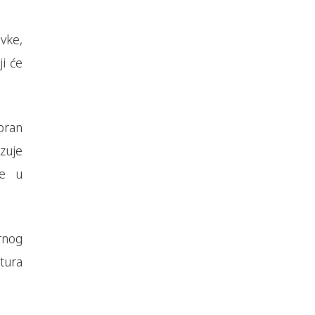
vke,
ji će
bran
izuje
će u
rnog
ktura