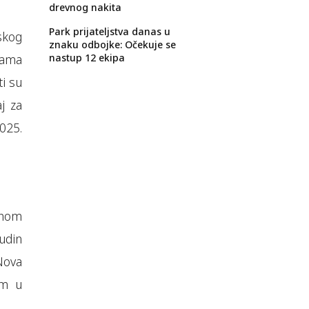
drevnog nakita
Park prijateljstva danas u
tskog
znaku odbojke: Očekuje se
inama
nastup 12 ekipa
ti su
aj za
025.
dnom
udin
Nova
am u