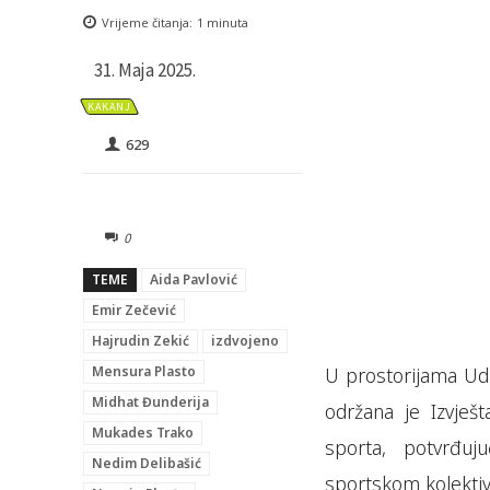
Vrijeme čitanja:
1
minuta
31. Maja 2025.
KAKANJ
629
0
TEME
Aida Pavlović
Emir Zečević
Hajrudin Zekić
izdvojeno
Mensura Plasto
U prostorijama Udr
Midhat Đunderija
održana je Izvješt
Mukades Trako
sporta, potvrđuj
Nedim Delibašić
sportskom kolektiv