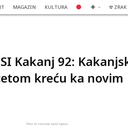
RT
MAGAZIN
KULTURA
☢ ZRAK
SI Kakanj 92: Kakanjs
ditetom kreću ka novim
Tekst se nastavlja ispod oglasa