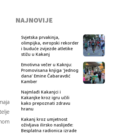
NAJNOVIJE
Svjetska prvakinja,
olimpijka, evropski rekorder
i buduće zvijezde atletike
stižu u Kakanj
Emotivna večer u Kaknju:
Promovisana knjiga ‘Jednog
dana’ Emine Čabaravdić
Kamber
Najmlađi Kakanjci i
Kakanjke kroz igru učili
maja
kako prepoznati zdravu
hranu
elje
Kakanj kroz umjetnost
jnom
oživljava ilirsko naslijeđe:
Besplatna radionica izrade