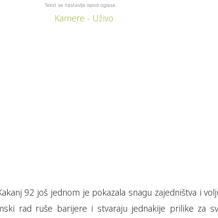
Tekst se nastavlja ispod oglasa
akanj 92 još jednom je pokazala snagu zajedništva i volj
mski rad ruše barijere i stvaraju jednakije prilike za s