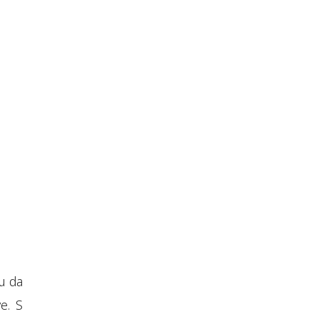
u da
ve. S