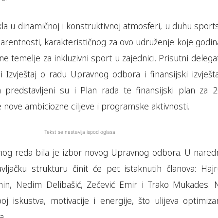
kla u dinamičnoj i konstruktivnoj atmosferi, u duhu spor
sparentnosti, karakterističnog za ovo udruženje koje god
ne temelje za inkluzivni sport u zajednici. Prisutni delega
i Izvještaj o radu Upravnog odbora i finansijski izvješt
 predstavljeni su i Plan rada te finansijski plan za 2
 nove ambiciozne ciljeve i programske aktivnosti.
Tekst se nastavlja ispod oglasa
vnog reda bila je izbor novog Upravnog odbora. U nare
ljačku strukturu činit će pet istaknutih članova: Hajr
min, Nedim Delibašić, Zečević Emir i Trako Mukades. 
j iskustva, motivacije i energije, što ulijeva optimiz
a.