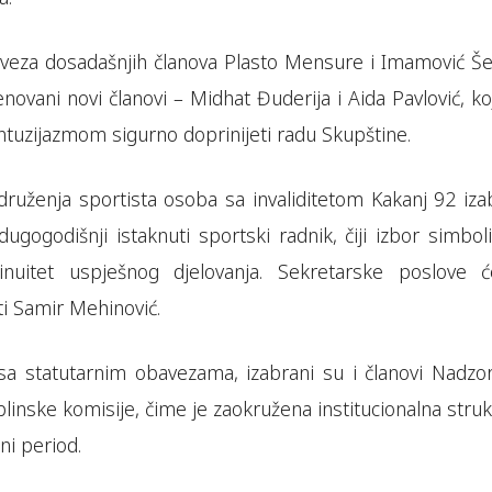
aveza dosadašnjih članova Plasto Mensure i Imamović Še
ovani novi članovi – Midhat Đuderija i Aida Pavlović, ko
ntuzijazmom sigurno doprinijeti radu Skupštine.
ruženja sportista osoba sa invaliditetom Kakanj 92 iza
dugogodišnji istaknuti sportski radnik, čiji izbor simbol
inuitet uspješnog djelovanja. Sekretarske poslove 
ti Samir Mehinović.
 sa statutarnim obavezama, izabrani su i članovi Nadzo
plinske komisije, čime je zaokružena institucionalna stru
ni period.