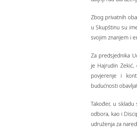
Zbog privatnih ob
u Skupštinu su imen
svojim znanjem i e
Za predsjednika Ud
je Hajrudin Zekić, 
povjerenje i kont
budućnosti obavlja
Također, u skladu
odbora, kao i Disci
udruženja za nared