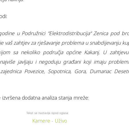
di:
odine u Podružnici “Elektrodistribucija“ Zenica pod br
je vaš zahtjev za rješavanje problema u snabdijevanju ku
ijom sa nekoliko područja općine Kakanj. U zahtjevu
najviše javljaju i negoduju građani koji imaju problem
zajednica Povezice, Sopotnica, Gora, Dumanac Desetn
je izvršena dodatna analiza stanja mreže:
Tekst se nastavlja ispod oglasa