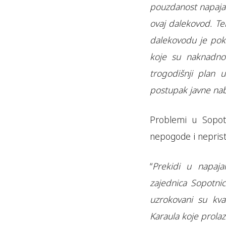
pouzdanost napajan
ovaj dalekovod. T
dalekovodu je pok
koje su naknadno 
trogodišnji plan 
postupak javne na
Problemi u Sopot
nepogode i neprist
“
Prekidi u napaj
zajednica Sopotni
uzrokovani su kv
Karaula koje prolaz