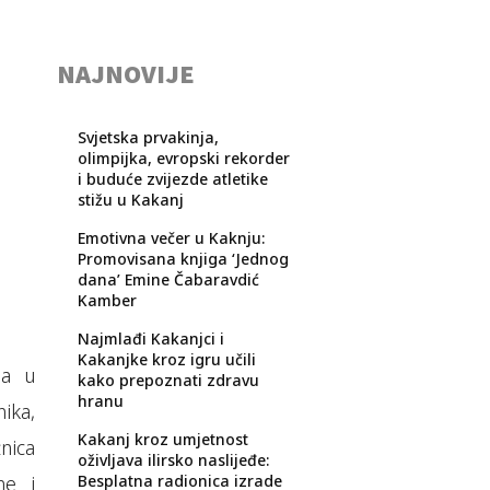
NAJNOVIJE
Svjetska prvakinja,
olimpijka, evropski rekorder
i buduće zvijezde atletike
stižu u Kakanj
Emotivna večer u Kaknju:
Promovisana knjiga ‘Jednog
dana’ Emine Čabaravdić
Kamber
Najmlađi Kakanjci i
Kakanjke kroz igru učili
ma u
kako prepoznati zdravu
hranu
ika,
Kakanj kroz umjetnost
nica
oživljava ilirsko naslijeđe:
ne i
Besplatna radionica izrade