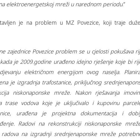
 na elektroenergetskoj mreži u narednom periodu
.”
avljen je na problem u MZ Povezice, koji traje duž
 zajednice Povezice problem se u cjelosti pokušava rije
kada je 2009.godine urađeno idejno rješenje koje bi rije
jevanju električnom energijom ovog naselja. Planir
na je izgradnja trafostanice, priključnog srednjenapon
kcija niskonaponske mreže. Nakon rješavanja imovin
 trase vodova koje je uključivalo i kupovinu parcel
tanice, urađena je projektna dokumentacija i dobi
đenje. Radovi na rekonstrukciji niskonaponske mrež
o radova na izgradnji srednjenaponske mreže potrebn