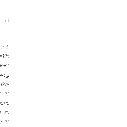
e od
šiti
šilo
anim
skog
sko-
e za
jeno
e su
e za