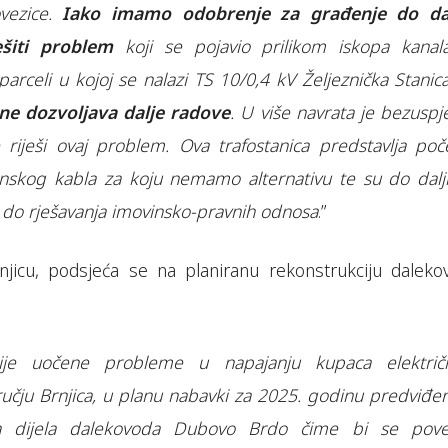
ovezice.
Iako imamo odobrenje za građenje do d
šiti problem
koji se pojavio prilikom iskopa kanal
parceli u kojoj se nalazi TS 10/0,4 kV Željeznička Stani
 ne dozvoljava dalje radove
. U više navrata je bezuspj
riješi ovaj problem. Ova trafostanica predstavlja poč
nskog kabla za koju nemamo alternativu te su do dalj
i do rješavanja imovinsko-pravnih odnosa
.”
rnjicu, podsjeća se na planiranu rekonstrukciju daleko
ije uočene probleme u napajanju kupaca elektri
čju Brnjica, u planu nabavki za 2025. godinu predviđen
ija dijela dalekovoda Dubovo Brdo čime bi se pove