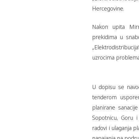
Hercegovine.
Nakon upita Mirn
prekidima u snabd
„Elektrodistribuc
uzrocima problema 
U dopisu se nav
tenderom usporen
planirane sanacij
Sopotnicu, Goru i
radovi i ulaganja 
napajanja na podru