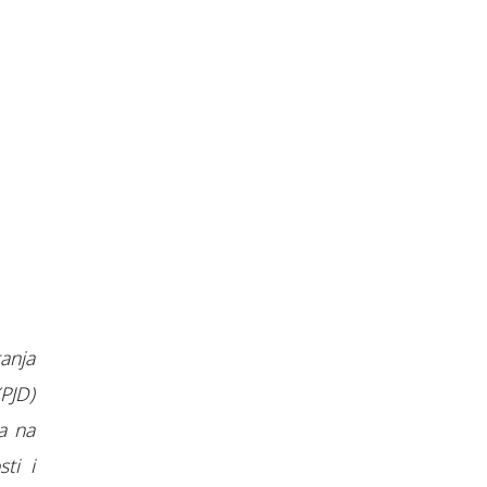
anja
PJD)
a na
ti i