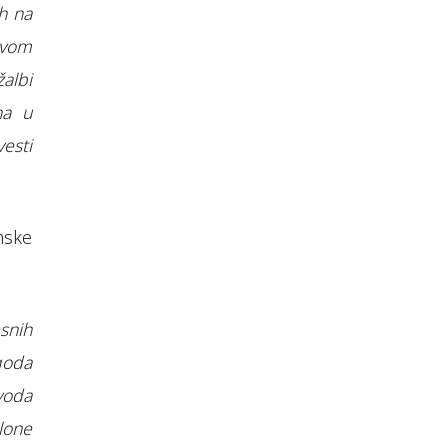
ih na
ovom
albi
na u
esti
nske
snih
goda
voda
klone