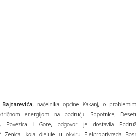
 Bajtarevića
, načelnika općine Kakanj, o problemi
ektričnom energijom na području Sopotnice, Desetn
a, Povezica i Gore, odgovor je dostavila Podruž
ija“ Zenica, koja djeluje u okviru Elektroprivreda Bos