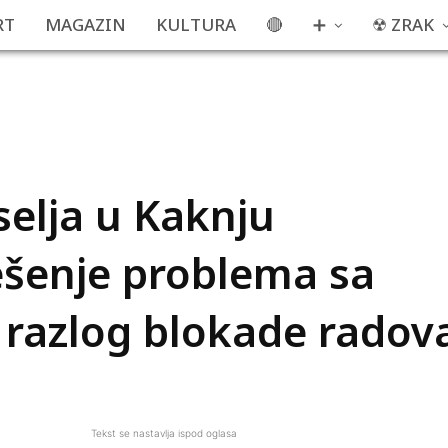
RT
MAGAZIN
KULTURA
🔴
➕
☢ ZRAK
selja u Kaknju
ešenje problema sa
 razlog blokade radov
Tekst se nastavlja ispod oglasa