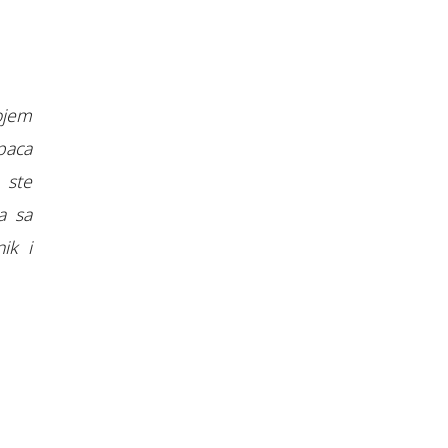
ojem
paca
 ste
a sa
ik i