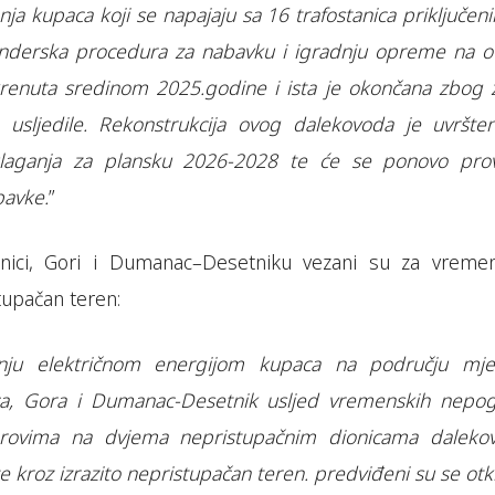
ja kupaca koji se napajaju sa 16 trafostanica priključen
enderska procedura za nabavku i igradnju opreme na 
renuta sredinom 2025.godine i ista je okončana zbog ž
usljedile. Rekonstrukcija ovog dalekovoda je uvršte
ulaganja za plansku 2026-2028 te će se ponovo prov
bavke.
”
nici, Gori i Dumanac–Desetniku vezani su za vreme
upačan teren:
anju električnom energijom kupaca na području mje
ca, Gora i Dumanac-Desetnik usljed vremenskih nepo
arovima na dvjema nepristupačnim dionicama daleko
e kroz izrazito nepristupačan teren. predviđeni su se ot