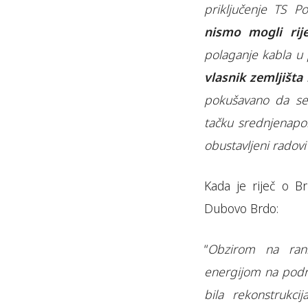
priključenje TS P
nismo mogli rije
polaganje kabla u 
vlasnik zemljišta
pokušavano da se 
tačku srednjenapo
obustavljeni radov
Kada je riječ o B
Dubovo Brdo:
“
Obzirom na ran
energijom na podru
bila rekonstrukc