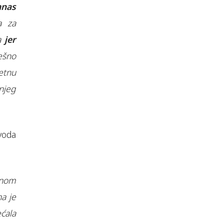
anas
a za
ca
jer
ešno
etnu
njeg
voda
čnom
a je
ćala