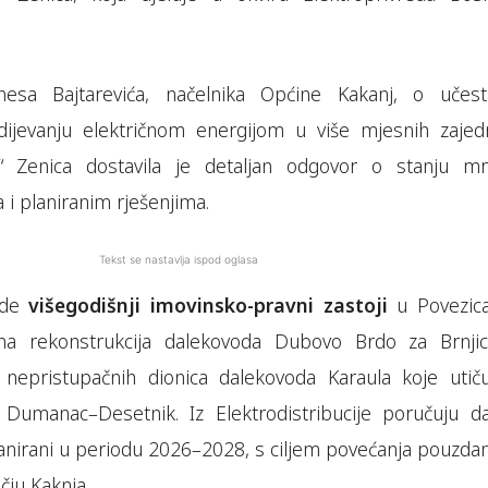
esa Bajtarevića, načelnika Općine Kakanj, o učest
ijevanju električnom energijom u više mjesnih zajedn
ija“ Zenica dostavila je detaljan odgovor o stanju mr
i planiranim rješenjima.
Tekst se nastavlja ispod oglasa
ode
višegodišnji imovinsko-pravni zastoji
u Povezic
a rekonstrukcija dalekovoda Dubovo Brdo za Brnjic
e nepristupačnih dionica dalekovoda Karaula koje utič
 Dumanac–Desetnik. Iz Elektrodistribucije poručuju d
planirani u periodu 2026–2028, s ciljem povećanja pouzda
čju Kaknja.