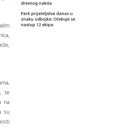
drevnog nakita
Park prijateljstva danas u
znaku odbojke: Očekuje se
alim
nastup 12 ekipa
ica,
eže,
ama,
, te
u na
a su
nosti