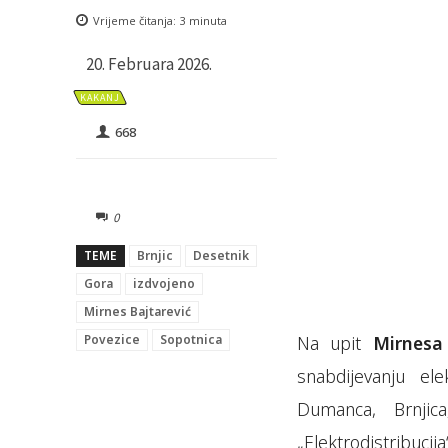
Vrijeme čitanja:
3
minuta
20. Februara 2026.
KAKANJ
668
0
TEME
Brnjic
Desetnik
Gora
izdvojeno
Mirnes Bajtarević
Povezice
Sopotnica
Na upit
Mirnesa
snabdijevanju el
Dumanca, Brnjic
„Elektrodistribuc