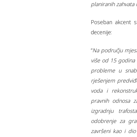
planiranih zahvata
Poseban akcent st
decenije:
“
Na području mjesne
više od 15 godina 
probleme u snabd
rješenjem predviđe
voda i rekonstru
pravnih odnosa za
izgradnju trafos
odobrenje za gra
završeni kao i di