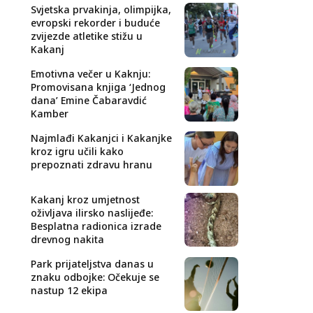
Svjetska prvakinja, olimpijka,
evropski rekorder i buduće
zvijezde atletike stižu u
Kakanj
Emotivna večer u Kaknju:
Promovisana knjiga ‘Jednog
dana’ Emine Čabaravdić
Kamber
Najmlađi Kakanjci i Kakanjke
kroz igru učili kako
prepoznati zdravu hranu
Kakanj kroz umjetnost
oživljava ilirsko naslijeđe:
Besplatna radionica izrade
drevnog nakita
Park prijateljstva danas u
znaku odbojke: Očekuje se
nastup 12 ekipa