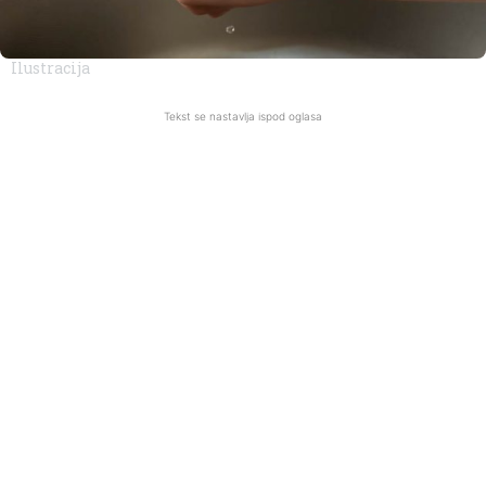
Ilustracija
Tekst se nastavlja ispod oglasa