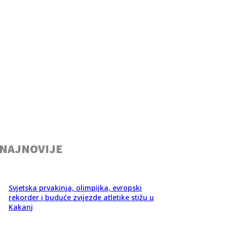
NAJNOVIJE
Svjetska prvakinja, olimpijka, evropski
rekorder i buduće zvijezde atletike stižu u
Kakanj