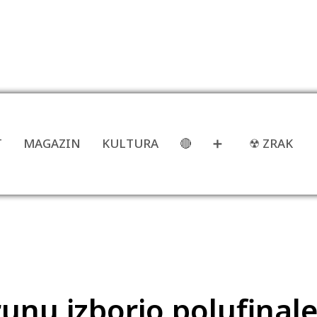
T
MAGAZIN
KULTURA
🔴
➕
☢ ZRAK
nu izborio polufinal