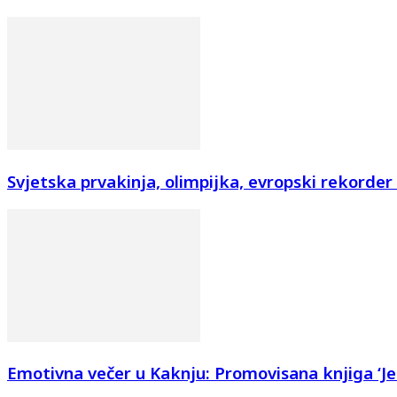
Svjetska prvakinja, olimpijka, evropski rekorder i
Emotivna večer u Kaknju: Promovisana knjiga ‘