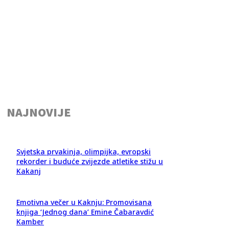
NAJNOVIJE
Svjetska prvakinja, olimpijka, evropski
rekorder i buduće zvijezde atletike stižu u
Kakanj
Emotivna večer u Kaknju: Promovisana
knjiga ‘Jednog dana’ Emine Čabaravdić
Kamber