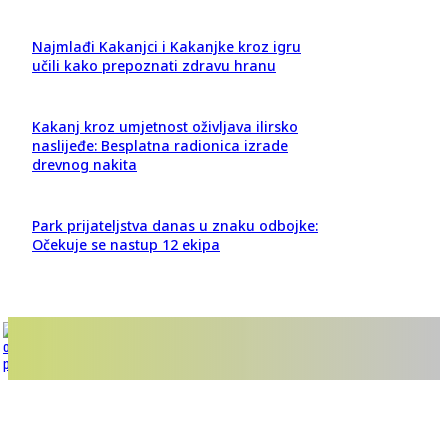
Najmlađi Kakanjci i Kakanjke kroz igru
učili kako prepoznati zdravu hranu
Kakanj kroz umjetnost oživljava ilirsko
naslijeđe: Besplatna radionica izrade
drevnog nakita
Park prijateljstva danas u znaku odbojke:
Očekuje se nastup 12 ekipa