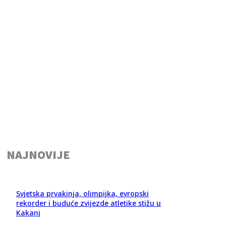
NAJNOVIJE
Svjetska prvakinja, olimpijka, evropski
rekorder i buduće zvijezde atletike stižu u
Kakanj