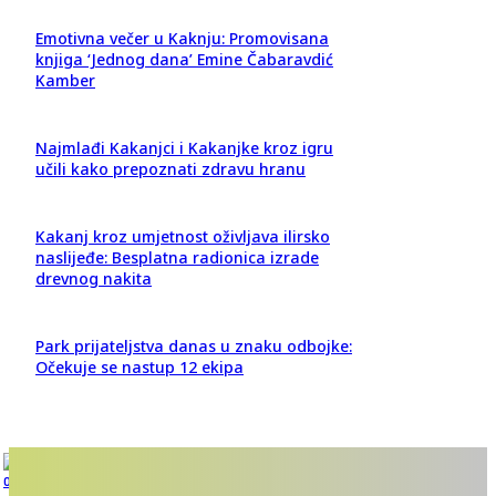
Emotivna večer u Kaknju: Promovisana
knjiga ‘Jednog dana’ Emine Čabaravdić
Kamber
Najmlađi Kakanjci i Kakanjke kroz igru
učili kako prepoznati zdravu hranu
Kakanj kroz umjetnost oživljava ilirsko
naslijeđe: Besplatna radionica izrade
drevnog nakita
Park prijateljstva danas u znaku odbojke:
Očekuje se nastup 12 ekipa