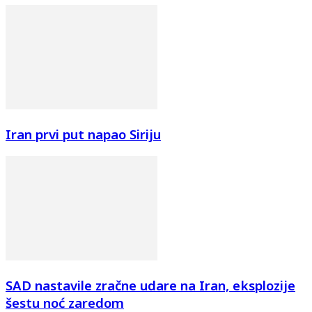
Iran prvi put napao Siriju
SAD nastavile zračne udare na Iran, eksplozije
šestu noć zaredom