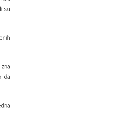
li su
enih
i zna
o da
edna