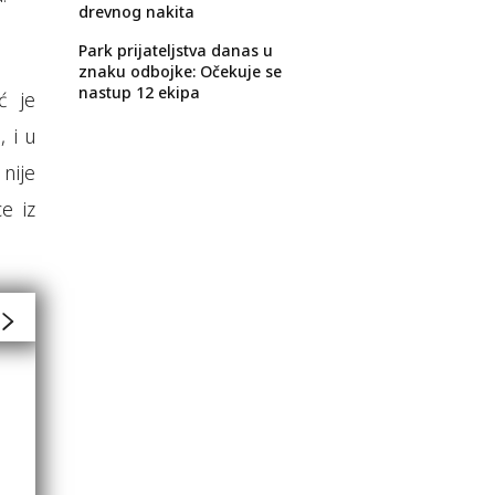
drevnog nakita
Park prijateljstva danas u
znaku odbojke: Očekuje se
nastup 12 ekipa
ć je
 i u
nije
e iz