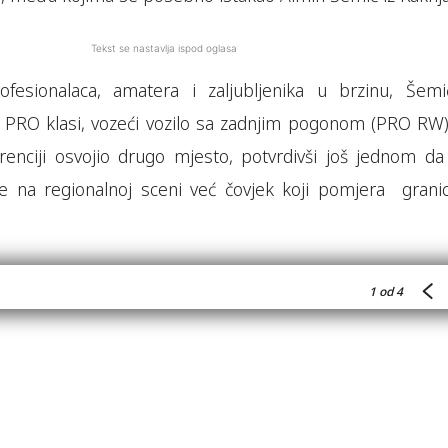
Tekst se nastavlja ispod oglasa
ofesionalaca, amatera i zaljubljenika u brzinu, Šemi
j PRO klasi, vozeći vozilo sa zadnjim pogonom (PRO RW),
renciji osvojio drugo mjesto, potvrdivši još jednom da 
 na regionalnoj sceni već čovjek koji pomjera granic
1
od 4