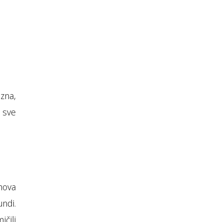
izna,
 sve
hova
ndi.
čili