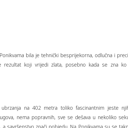
Ponikvama bila je tehnički besprijekorna, odlučna i prec
 rezultat koji vrijedi zlata, posebno kada se zna ko
 ubrzanja na 402 metra toliko fascinantnim jeste nji
ugova, nema popravnih, sve se dešava u nekoliko seku
, a savršenstvo znači pobjedu. Na Ponikvama su se takmi