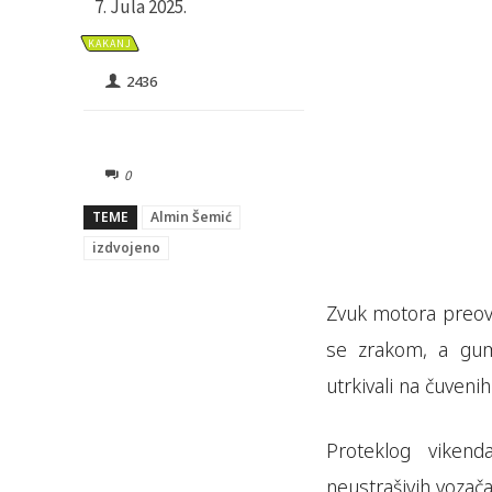
7. Jula 2025.
KAKANJ
2436
0
TEME
Almin Šemić
izdvojeno
Zvuk motora preovl
se zrakom, a gume
utrkivali na čuveni
Proteklog vikend
neustrašivih vozač