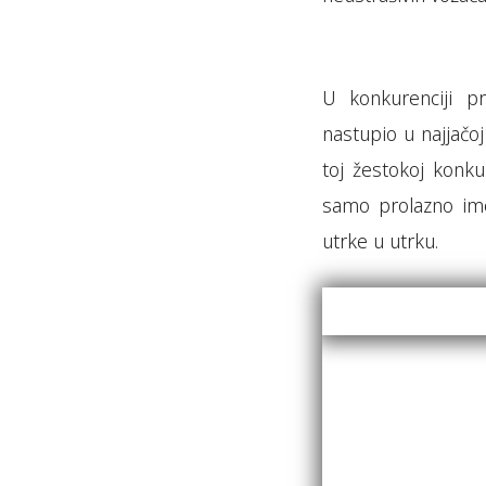
U konkurenciji pr
nastupio u najjačo
toj žestokoj konku
samo prolazno ime
utrke u utrku.