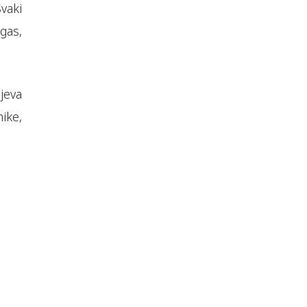
Svaki
gas,
jeva
ike,