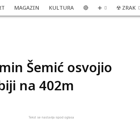
RT
MAGAZIN
KULTURA
🔴
➕
☢ ZRAK
lmin Šemić osvojio
biji na 402m
Tekst se nastavlja ispod oglasa