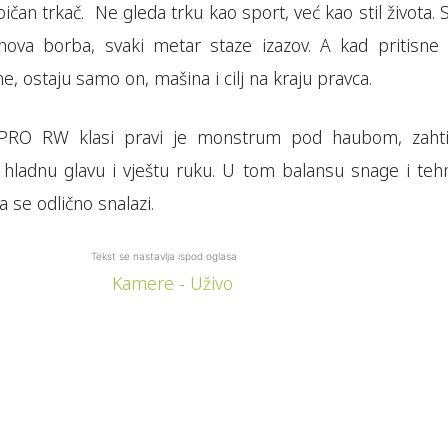
ičan trkač. Ne gleda trku kao sport, već kao stil života. 
 nova borba, svaki metar staze izazov. A kad pritisne 
e, ostaju samo on, mašina i cilj na kraju pravca.
 PRO RW klasi pravi je monstrum pod haubom, zahti
 hladnu glavu i vještu ruku. U tom balansu snage i tehn
 se odlično snalazi.
Tekst se nastavlja ispod oglasa