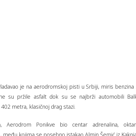
adavao je na aerodromskoj pisti u Srbiji, miris benzina 
 su pržile asfalt dok su se najbrži automobili Bal
h 402 metra, klasičnoj drag stazi.
a, Aerodrom Ponikve bio centar adrenalina, okta
a, među kojima se posebno istakao Almin Šemić iz Kaknja