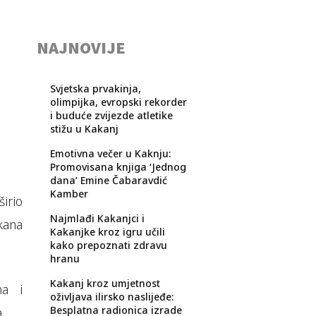
NAJNOVIJE
Svjetska prvakinja,
olimpijka, evropski rekorder
i buduće zvijezde atletike
stižu u Kakanj
Emotivna večer u Kaknju:
Promovisana knjiga ‘Jednog
dana’ Emine Čabaravdić
Kamber
širio
Najmlađi Kakanjci i
kana
Kakanjke kroz igru učili
kako prepoznati zdravu
hranu
Kakanj kroz umjetnost
na i
oživljava ilirsko naslijeđe:
Besplatna radionica izrade
.