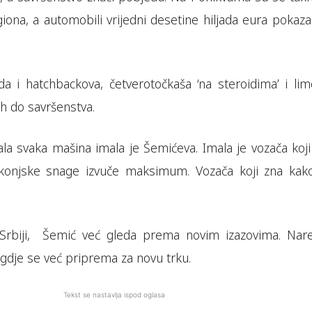
egiona, a automobili vrijedni desetine hiljada eura pokaza
eda i hatchbackova, četverotočkaša ‘na steroidima’ i lim
h do savršenstva.
mala svaka mašina imala je Šemićeva. Imala je vozača koj
konjske snage izvuče maksimum. Vozača koji zna kak
Srbiji, Šemić već gleda prema novim izazovima. Nar
, gdje se već priprema za novu trku.
Tekst se nastavlja ispod oglasa