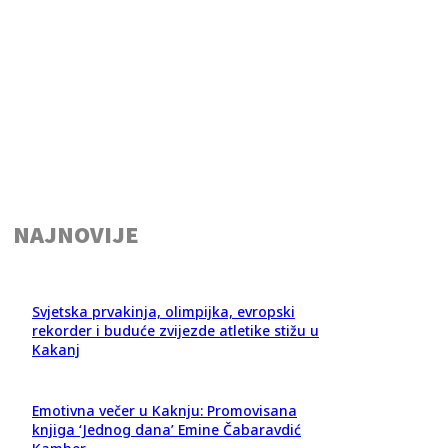
NAJNOVIJE
Svjetska prvakinja, olimpijka, evropski
rekorder i buduće zvijezde atletike stižu u
Kakanj
Emotivna večer u Kaknju: Promovisana
knjiga ‘Jednog dana’ Emine Čabaravdić