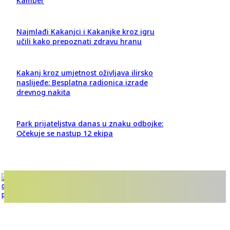
Kamber
Najmlađi Kakanjci i Kakanjke kroz igru
učili kako prepoznati zdravu hranu
Kakanj kroz umjetnost oživljava ilirsko
naslijeđe: Besplatna radionica izrade
drevnog nakita
Park prijateljstva danas u znaku odbojke:
Očekuje se nastup 12 ekipa