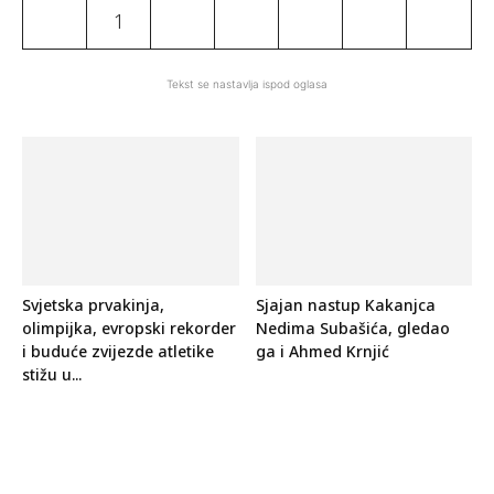
1
Tekst se nastavlja ispod oglasa
Svjetska prvakinja,
Sjajan nastup Kakanjca
olimpijka, evropski rekorder
Nedima Subašića, gledao
i buduće zvijezde atletike
ga i Ahmed Krnjić
stižu u...