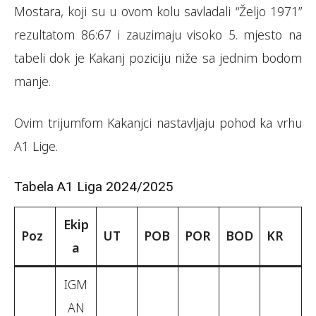
Mostara, koji su u ovom kolu savladali “Željo 1971”
rezultatom 86:67 i zauzimaju visoko 5. mjesto na
tabeli dok je Kakanj poziciju niže sa jednim bodom
manje.
Ovim trijumfom Kakanjci nastavljaju pohod ka vrhu
A1 Lige.
Tabela A1 Liga 2024/2025
Ekip
Poz
UT
POB
POR
BOD
KR
a
IGM
AN