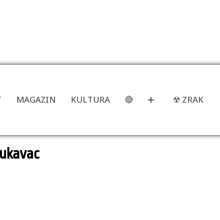
T
MAGAZIN
KULTURA
🔴
➕
☢ ZRAK
Lukavac