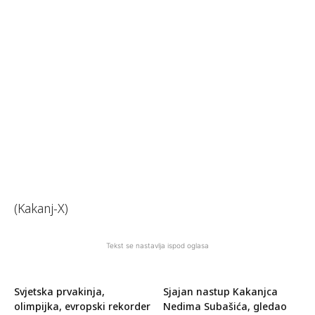
(Kakanj-X)
Tekst se nastavlja ispod oglasa
Svjetska prvakinja,
Sjajan nastup Kakanjca
olimpijka, evropski rekorder
Nedima Subašića, gledao