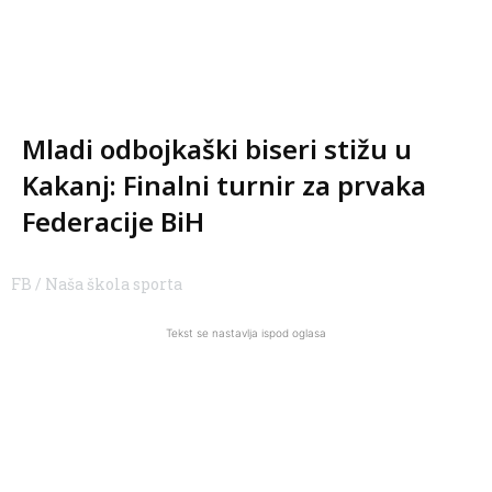
Mladi odbojkaški biseri stižu u
Kakanj: Finalni turnir za prvaka
Federacije BiH
FB / Naša škola sporta
Tekst se nastavlja ispod oglasa