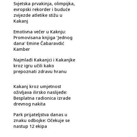
Svjetska prvakinja, olimpijka,
evropski rekorder i buduće
zvijezde atletike stižu u
Kakanj
Emotivna večer u Kaknju:
Promovisana knjiga ‘Jednog
dana’ Emine Čabaravdić
Kamber
Najmlađi Kakanjci i Kakanjke
kroz igru učili kako
prepoznati zdravu hranu
Kakanj kroz umjetnost
oživljava ilirsko naslijeđe:
Besplatna radionica izrade
drevnog nakita
Park prijateljstva danas u
znaku odbojke: Očekuje se
nastup 12 ekipa