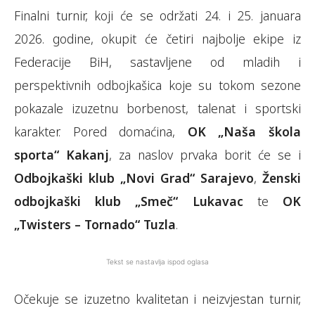
Finalni turnir, koji će se održati 24. i 25. januara
2026. godine, okupit će četiri najbolje ekipe iz
Federacije BiH, sastavljene od mladih i
perspektivnih odbojkašica koje su tokom sezone
pokazale izuzetnu borbenost, talenat i sportski
karakter. Pored domaćina,
OK „Naša škola
sporta“ Kakanj
, za naslov prvaka borit će se i
Odbojkaški klub „Novi Grad“ Sarajevo
,
Ženski
odbojkaški klub „Smeč“ Lukavac
te
OK
„Twisters – Tornado“ Tuzla
.
Tekst se nastavlja ispod oglasa
Očekuje se izuzetno kvalitetan i neizvjestan turnir,