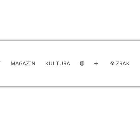
T
MAGAZIN
KULTURA
🔴
➕
☢ ZRAK