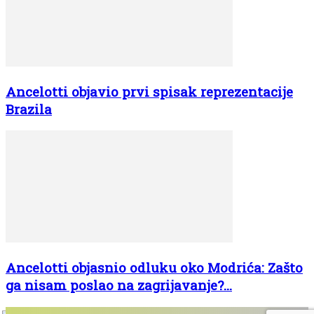
Ancelotti objavio prvi spisak reprezentacije
Brazila
Ancelotti objasnio odluku oko Modrića: Zašto
ga nisam poslao na zagrijavanje?...