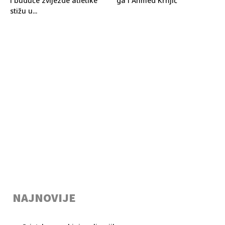
i buduće zvijezde atletike
ga i Ahmed Krnjić
stižu u...
NAJNOVIJE