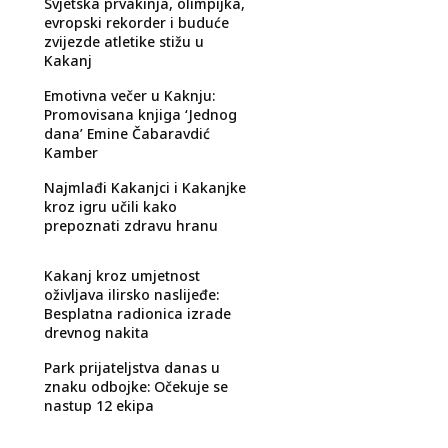
Svjetska prvakinja, olimpijka,
evropski rekorder i buduće
zvijezde atletike stižu u
Kakanj
Emotivna večer u Kaknju:
Promovisana knjiga ‘Jednog
dana’ Emine Čabaravdić
Kamber
Najmlađi Kakanjci i Kakanjke
kroz igru učili kako
prepoznati zdravu hranu
Kakanj kroz umjetnost
oživljava ilirsko naslijeđe:
Besplatna radionica izrade
drevnog nakita
Park prijateljstva danas u
znaku odbojke: Očekuje se
nastup 12 ekipa