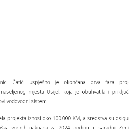
nici Čatići uspješno je okončana prva faza proj
naseljenog mjesta Usijel, koja je obuhvatila i priključ
vi vodovodni sistem.
jela projekta iznosi oko 100.000 KM, a sredstva su osigu
ška vodnih naknada za 2024. godinu, u saradnji Zeni