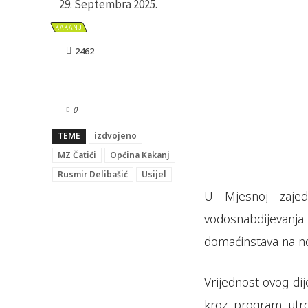
29. Septembra 2025.
KAKANJ
2462
0
TEME
izdvojeno
MZ Čatići
Općina Kakanj
Rusmir Delibašić
Usijel
U Mjesnoj zajed
vodosnabdijevanja 
domaćinstava na no
Vrijednost ovog di
kroz program utro