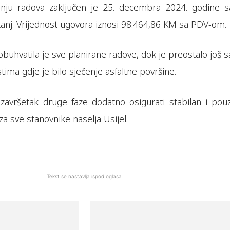
nju radova zaključen je 25. decembra 2024. godine s
anj. Vrijednost ugovora iznosi 98.464,86 KM sa PDV-om.
obuhvatila je sve planirane radove, dok je preostalo još
stima gdje je bilo sječenje asfaltne površine.
završetak druge faze dodatno osigurati stabilan i pou
za sve stanovnike naselja Usijel.
Tekst se nastavlja ispod oglasa