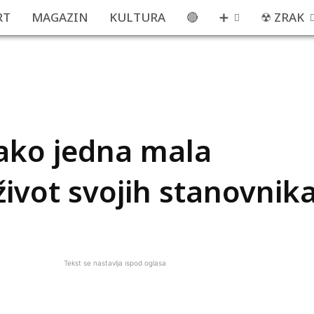
RT
MAGAZIN
KULTURA
🔴
➕
☢ ZRAK
Kako jedna mala
život svojih stanovnik
Tekst se nastavlja ispod oglasa