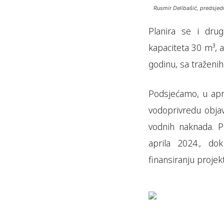
Rusmir Delibašić, predsjed
Planira se i drug
kapaciteta 30 m³, 
godinu, sa traženi
Podsjećamo, u apri
vodoprivredu objav
vodnih naknada. P
aprila 2024., do
finansiranju proje