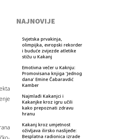
NAJNOVIJE
Svjetska prvakinja,
olimpijka, evropski rekorder
i buduće zvijezde atletike
stižu u Kakanj
Emotivna večer u Kaknju:
Promovisana knjiga ‘Jednog
dana’ Emine Čabaravdić
Kamber
ekta
Najmlađi Kakanjci i
enje
Kakanjke kroz igru učili
kako prepoznati zdravu
hranu
Kakanj kroz umjetnost
rana
oživljava ilirsko naslijeđe:
Besplatna radionica izrade
čko-