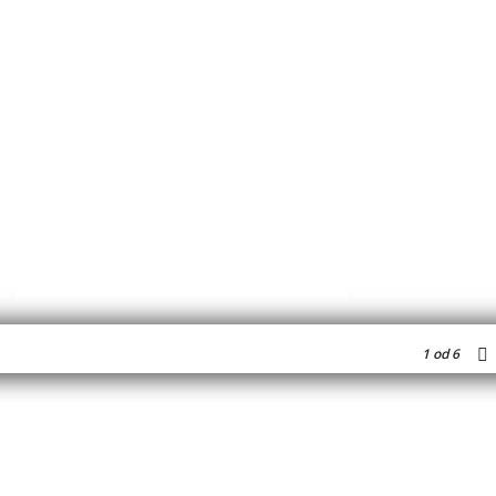
1
od 6