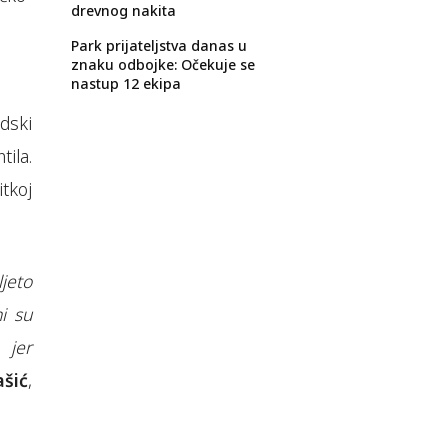
drevnog nakita
Park prijateljstva danas u
znaku odbojke: Očekuje se
nastup 12 ekipa
dski
ila.
tkoj
jeto
i su
 jer
ašić
,