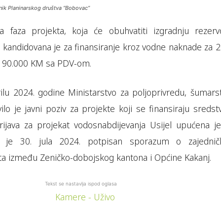
nik Planinarskog društva “Bobovac”
a faza projekta, koja će obuhvatiti izgradnju rezerv
a kandidovana je za finansiranje kroz vodne naknade za 2
h 90.000 KM sa PDV-om.
lu 2024. godine Ministarstvo za poljoprivredu, šumarst
ilo je javni poziv za projekte koji se finansiraju sreds
rijava za projekat vodosnabdijevanja Usijel upućena je
k je 30. jula 2024. potpisan sporazum o zajedni
kta između Zeničko-dobojskog kantona i Općine Kakanj.
Tekst se nastavlja ispod oglasa