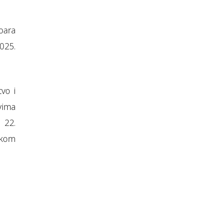
oara
025.
vo i
tvima
 22.
čkom