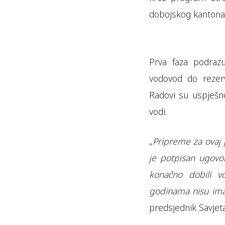
dobojskog kantona 
Prva faza podrazu
vodovod do rezervo
Radovi su uspješn
vodi.
„
Pripreme za ovaj p
je potpisan ugovor
konačno dobili vo
godinama nisu ima
predsjednik Savjeta