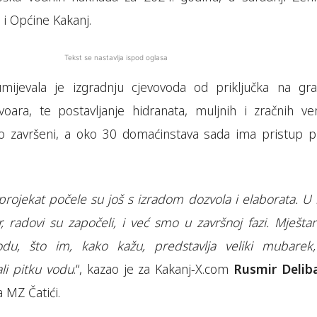
i Općine Kakanj.
Tekst se nastavlja ispod oglasa
mijevala je izgradnju cjevovoda od priključka na gra
ara, te postavljanje hidranata, muljnih i zračnih vent
o završeni, a oko 30 domaćinstava sada ima pristup pi
rojekat počele su još s izradom dozvola i elaborata. U l
, radovi su započeli, i već smo u završnoj fazi. Mještan
du, što im, kako kažu, predstavlja veliki mubarek,
li pitku vodu
.“, kazao je za Kakanj-X.com
Rusmir Delib
 MZ Čatići.