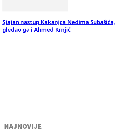
Sjajan nastup Kakanjca Nedima Subašića,
gledao ga i Ahmed Krnjić
NAJNOVIJE