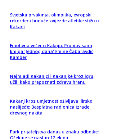
Svjetska prvakinja, olimpijka, evropski
rekorder i buduće zvijezde atletike stižu u
Kakanj
Emotivna večer u Kaknju: Promovisana
knjiga ‘Jednog dana’ Emine Čabaravdić
Kamber
Najmlađi Kakanjci i Kakanjke kroz igru
učili kako prepoznati zdravu hranu
Kakanj kroz umjetnost oživljava ilirsko
naslijeđe: Besplatna radionica izrade
drevnog nakita
Park prijateljstva danas u znaku odbojke:
Očekuje se nastup 12 ekipa