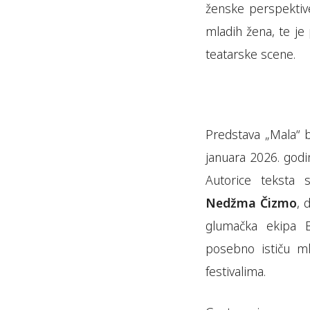
ženske perspektive
mladih žena, te je
teatarske scene.
Predstava „Mala“ b
januara 2026. godi
Autorice teksta
Nedžma Čizmo
, 
glumačka ekipa 
posebno ističu m
festivalima.