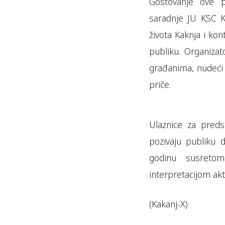
Gostovanje ove p
saradnje JU KSC K
života Kaknja i kon
publiku. Organizato
građanima, nudeći 
priče.
Ulaznice za pred
pozivaju publiku 
godinu susreto
interpretacijom ak
(Kakanj-X)