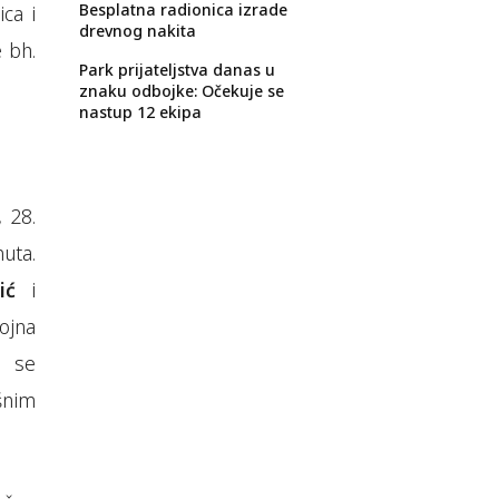
Besplatna radionica izrade
ca i
drevnog nakita
 bh.
Park prijateljstva danas u
znaku odbojke: Očekuje se
nastup 12 ekipa
 28.
uta.
ić
i
ojna
a se
šnim