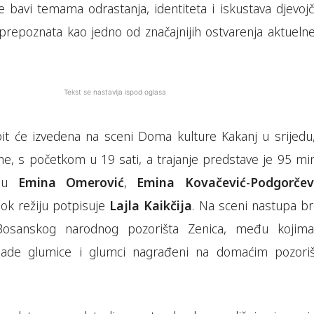
 bavi temama odrastanja, identiteta i iskustava djevojči
 prepoznata kao jedno od značajnijih ostvarenja aktuelne
Tekst se nastavlja ispod oglasa
it će izvedena na sceni Doma kulture Kakanj u srijedu,
ne, s početkom u 19 sati, a trajanje predstave je 95 min
 su
Emina Omerović
,
Emina Kovačević-Podgorčev
dok režiju potpisuje
Lajla Kaikčija
. Na sceni nastupa br
Bosanskog narodnog pozorišta Zenica, među kojim
lade glumice i glumci nagrađeni na domaćim pozori