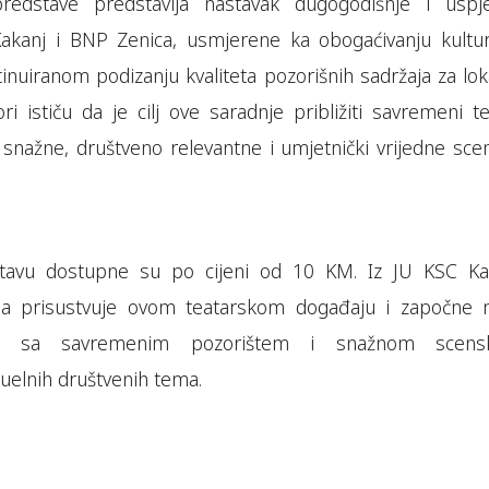
redstave predstavlja nastavak dugogodišnje i uspj
akanj i BNP Zenica, usmjerene ka obogaćivanju kultu
tinuiranom podizanju kvaliteta pozorišnih sadržaja za lo
ri ističu da je cilj ove saradnje približiti savremeni t
snažne, društveno relevantne i umjetnički vrijedne sce
stavu dostupne su po cijeni od 10 KM. Iz JU KSC Ka
da prisustvuje ovom teatarskom događaju i započne 
m sa savremenim pozorištem i snažnom scens
tuelnih društvenih tema.