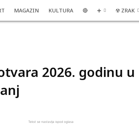
RT
MAGAZIN
KULTURA
🔴
➕
☢ ZRAK
otvara 2026. godinu u
anj
Tekst se nastavlja ispod oglasa