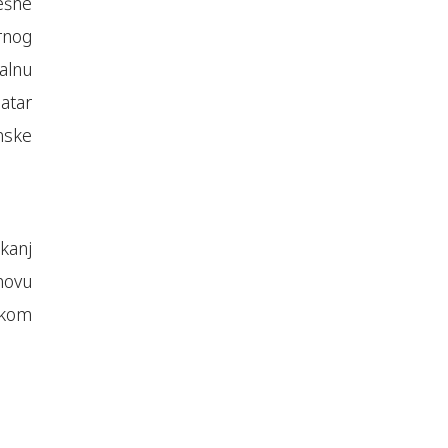
ešne
rnog
kalnu
eatar
nske
kanj
novu
kom