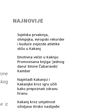
NAJNOVIJE
Svjetska prvakinja,
olimpijka, evropski rekorder
i buduće zvijezde atletike
stižu u Kakanj
Emotivna večer u Kaknju:
Promovisana knjiga ‘Jednog
dana’ Emine Čabaravdić
Kamber
zone
Najmlađi Kakanjci i
skog
Kakanjke kroz igru učili
kako prepoznati zdravu
hranu
Kakanj kroz umjetnost
e iz
oživljava ilirsko naslijeđe: