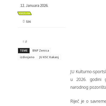
12. Januara 2026.
KULTURA
536
0
TEME
BNP Zenica
izdvojeno
JU KSC Kakanj
JU Kulturno-sports
u 2026. godini g
narodnog pozorišta
Riječ je o savreme