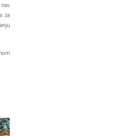
e nas
a za
anju
bnom