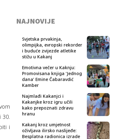
NAJNOVIJE
Svjetska prvakinja,
olimpijka, evropski rekorder
i buduće zvijezde atletike
stižu u Kakanj
Emotivna večer u Kaknju:
Promovisana knjiga ‘Jednog
dana’ Emine Čabaravdić
Kamber
Najmlađi Kakanjci i
Kakanjke kroz igru učili
ovom
kako prepoznati zdravu
hranu
i 30.
Kakanj kroz umjetnost
ti i
oživljava ilirsko naslijeđe:
Besplatna radionica izrade