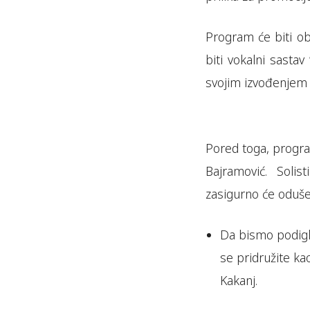
Program će biti o
biti vokalni sastav
svojim izvođenjem d
Pored toga, progra
Bajramović. Soli
zasigurno će odušev
Da bismo podigl
se pridružite ka
Kakanj.