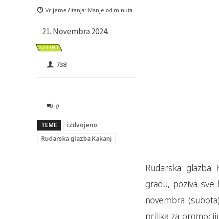
Vrijeme čitanja:
Manje od
minuta
21. Novembra 2024.
KAKANJ
738
0
TEME
izdvojeno
Rudarska glazba Kakanj
Rudarska glazba K
gradu, poziva sve l
novembra (subota)
prilika za promocij