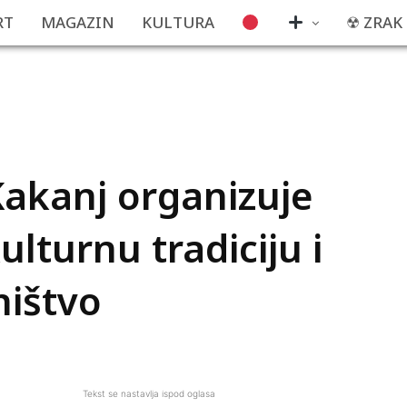
RT
MAGAZIN
KULTURA
☢ ZRAK
akanj organizuje
ulturnu tradiciju i
ništvo
Tekst se nastavlja ispod oglasa