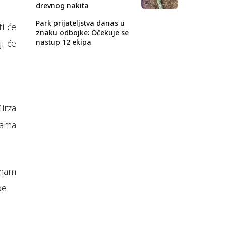
drevnog nakita
Park prijateljstva danas u
i će
znaku odbojke: Očekuje se
ji će
nastup 12 ekipa
irza
bama
 nam
be