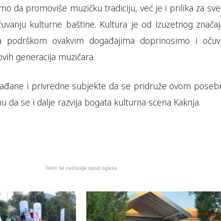
o da promoviše muzičku tradiciju, već je i prilika za sv
vanju kulturne baštine. Kultura je od izuzetnog značaj
, a podrškom ovakvim događajima doprinosimo i očuv
novih generacija muzičara.
ađane i privredne subjekte da se pridruže ovom pose
da se i dalje razvija bogata kulturna scena Kaknja.
Tekst se nastavlja ispod oglasa