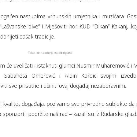
bogaćen nastupima vrhunskih umjetnika i muzičara. Gost
 “Lašvanske dive” i Mješoviti hor KUD “Dikan” Kakanj, ko
onijeti dašak tradicije.
Tekst se nastavlja ispod oglasa
m će uveličati i istaknuti glumci Nusmir Muharemović i M
sti Sabaheta Omerović i Aldin Kordić svojim izved
iti sve prisutne i učiniti ovaj događaj nezaboravnim.
i kvalitet događaja, pozivamo sve privredne subjekte da
o sponzori i podržite naš rad – kazali su iz Rudarske glaz