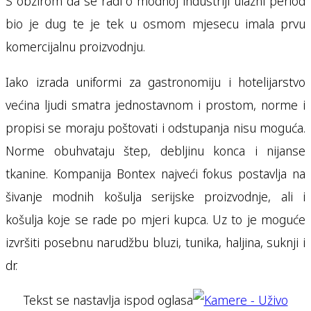
S obzirom da se radi o modnoj industriji ulazni period
bio je dug te je tek u osmom mjesecu imala prvu
komercijalnu proizvodnju.
Iako izrada uniformi za gastronomiju i hotelijarstvo
većina ljudi smatra jednostavnom i prostom, norme i
propisi se moraju poštovati i odstupanja nisu moguća.
Norme obuhvataju štep, debljinu konca i nijanse
tkanine. Kompanija Bontex najveći fokus postavlja na
šivanje modnih košulja serijske proizvodnje, ali i
košulja koje se rade po mjeri kupca. Uz to je moguće
izvršiti posebnu narudžbu bluzi, tunika, haljina, suknji i
dr.
Tekst se nastavlja ispod oglasa