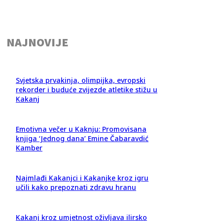
NAJNOVIJE
Svjetska prvakinja, olimpijka, evropski
rekorder i buduće zvijezde atletike stižu u
Kakanj
Emotivna večer u Kaknju: Promovisana
knjiga ‘Jednog dana’ Emine Čabaravdić
Kamber
Najmlađi Kakanjci i Kakanjke kroz igru
učili kako prepoznati zdravu hranu
Kakanj kroz umjetnost oživljava ilirsko