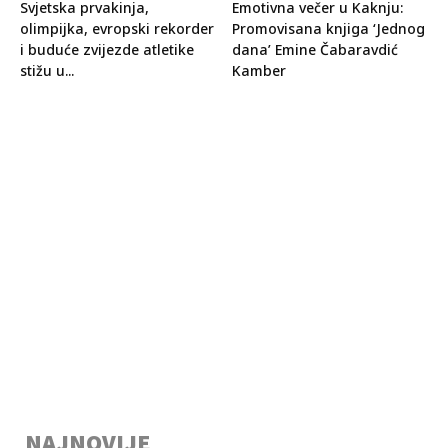
Svjetska prvakinja,
Emotivna večer u Kaknju:
olimpijka, evropski rekorder
Promovisana knjiga ‘Jednog
i buduće zvijezde atletike
dana’ Emine Čabaravdić
stižu u...
Kamber
NAJNOVIJE