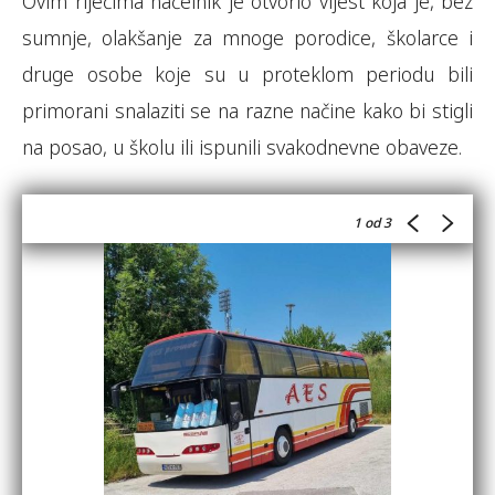
Ovim riječima načelnik je otvorio vijest koja je, bez
sumnje, olakšanje za mnoge porodice, školarce i
druge osobe koje su u proteklom periodu bili
primorani snalaziti se na razne načine kako bi stigli
na posao, u školu ili ispunili svakodnevne obaveze.
1
od 3